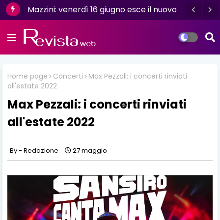
Mazzini: venerdì 16 giugno esce il nuovo
“Mirame” di MDC: un brano che racconta
singolo “Se ti va”
l’amore imperfetto
Home page
Concerti
Max Pezzali: i concerti rinviati
all'estate 2022
Max Pezzali: i concerti rinviati
all'estate 2022
Redazione
27 maggio