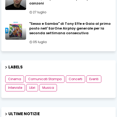
canzoni
27 luglio
"Sesso e Samba" di Tony Effe e Gaia al primo
posto nell' EarOne Airplay generale per la
seconda settimana consecutiva
05 luglio
LABELS
Cinema
Comunicati Stampa
Concerti
Eventi
Interviste
Libri
Musica
ULTIME NOTIZIE