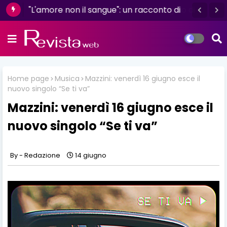
"L'amore non il sangue": un racconto di
resilienza e determinazione firmato da
Luisa D'Amico
Home page
Musica
Mazzini: venerdì 16 giugno esce il
nuovo singolo “Se ti va”
Mazzini: venerdì 16 giugno esce il
nuovo singolo “Se ti va”
Redazione
14 giugno