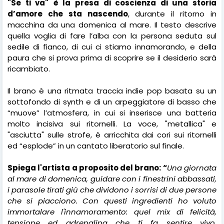
"Se ti va"
è la presa di coscienza di una storia
d’amore che sta nascendo
, durante il ritorno in
macchina da una domenica al mare. Il testo descrive
quella voglia di fare l’alba con la persona seduta sul
sedile di fianco, di cui ci stiamo innamorando, e della
paura che si prova prima di scoprire se il desiderio sarà
ricambiato.
Il brano è una ritmata traccia indie pop basata su un
sottofondo di synth e di un arpeggiatore di basso che
“muove” l’atmosfera, in cui si inserisce una batteria
molto incisiva sui ritornelli. La voce, "metallica" e
"asciutta" sulle strofe, è arricchita dai cori sui ritornelli
ed “esplode” in un cantato liberatorio sul finale.
Spiega
l'artista a proposito del brano: “
Una giornata
al mare di domenica, guidare con i finestrini abbassati,
i parasole tirati giù che dividono i sorrisi di due persone
che si piacciono. Con questi ingredienti ho voluto
immortalare l'innamoramento: quel mix di felicità,
tensione ed adrenalina che ti fa sentire vivo,