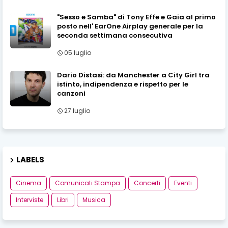
"Sesso e Samba" di Tony Effe e Gaia al primo
posto nell' EarOne Airplay generale per la
seconda settimana consecutiva
05 luglio
Dario Distasi: da Manchester a City Girl tra
istinto, indipendenza e rispetto per le
canzoni
27 luglio
LABELS
Cinema
Comunicati Stampa
Concerti
Eventi
Interviste
Libri
Musica