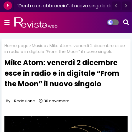
"L'amore non il sangue": un racconto di
“Dentro un abbraccio”, il nuovo singolo di
resilienza e determinazione firmato da
Dèlè, è già in radio e digitale
Luisa D'Amico
Home page
Musica
Mike Atom: venerdì 2 dicembre esce
in radio e in digitale “From the Moon” il nuovo singolo
Mike Atom: venerdì 2 dicembre
esce in radio e in digitale “From
the Moon” il nuovo singolo
Redazione
30 novembre