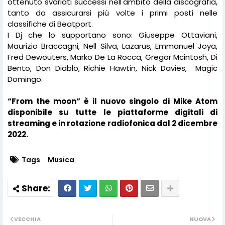
ottenuto svariati successi nell'ambito della discografia,
tanto da assicurarsi più volte i primi posti nelle
classifiche di Beatport.
I Dj che lo supportano sono:
Giuseppe Ottaviani,
Maurizio Braccagni, Nell Silva, Lazarus, Emmanuel Joya,
Fred Dewouters, Marko De La Rocca, Gregor Mcintosh, Di
Bento, Don Diablo, Richie Hawtin, Nick Davies,
Magic
Domingo.
“From the moon” è il nuovo singolo di Mike Atom
disponibile su tutte le piattaforme digitali di
streaming e in rotazione radiofonica dal 2 dicembre
2022.
Tags
Musica
VECCHIA
NUOVA