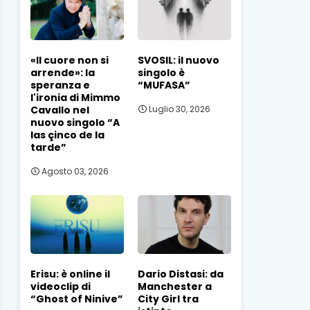
«Il cuore non si
SVOSIL: il nuovo
arrende»: la
singolo è
speranza e
“MUFASA”
l'ironia di Mimmo
Cavallo nel
Luglio 30, 2026
nuovo singolo “A
las çinco de la
tarde”
Agosto 03, 2026
Erisu: è online il
Dario Distasi: da
videoclip di
Manchester a
“Ghost of Ninive”
City Girl tra