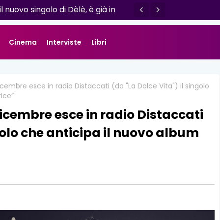
no esce il nuovo singolo “Se ti va”
il nuovo singolo di Dèlè, è già in
Cinema
Interviste
Libri
icembre esce in radio Distaccati (da "La Dolce Vita") il singolo
rice”
dicembre esce in radio Distaccati
ngolo che anticipa il nuovo album