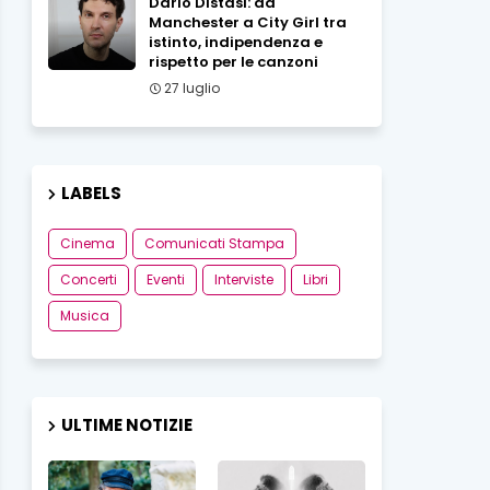
Dario Distasi: da
Manchester a City Girl tra
istinto, indipendenza e
rispetto per le canzoni
27 luglio
LABELS
Cinema
Comunicati Stampa
Concerti
Eventi
Interviste
Libri
Musica
ULTIME NOTIZIE