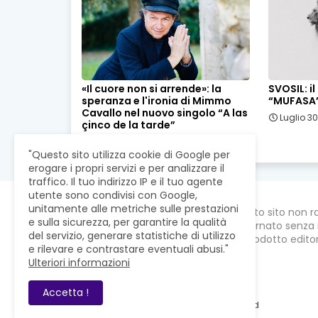
«Il cuore non si arrende»: la
SVOSIL: i
speranza e l'ironia di Mimmo
“MUFASA
Cavallo nel nuovo singolo “A las
Luglio 30
çinco de la tarde”
Agosto 03, 2026
"Questo sito utilizza cookie di Google per
erogare i propri servizi e per analizzare il
traffico. Il tuo indirizzo IP e il tuo agente
utente sono condivisi con Google,
unitamente alle metriche sulle prestazioni
Questo sito non r
e sulla sicurezza, per garantire la qualità
aggiornato senza 
del servizio, generare statistiche di utilizzo
un prodotto editori
e rilevare e contrastare eventuali abusi."
Ulteriori informazioni
Accetta !
RevistaWeb © 2021. All Right Reserved