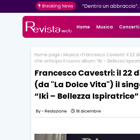
Mazzini: venerdì 16 giug
“Dentro un abbraccio”, 
Breaking News
radio e digitale
Home
Musica
Concerti
Home page
Musica
Francesco Cavestri: il 22 d
che anticipa il nuovo album “Iki – Bellezza Ispirat
Francesco Cavestri: il 22 
(da "La Dolce Vita") il si
“Iki – Bellezza Ispiratrice”
Redazione
18 dicembre