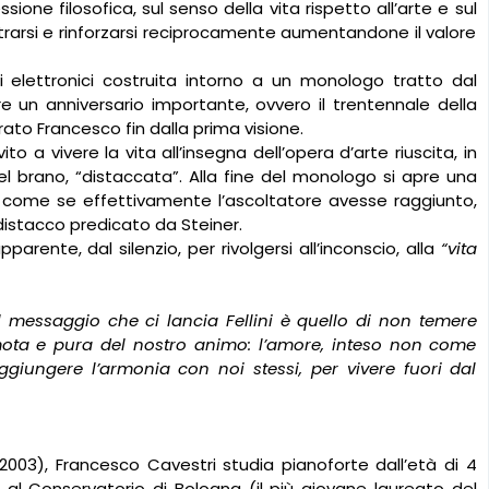
ione filosofica, sul senso della vita rispetto all’arte e sul
arsi e rinforzarsi reciprocamente aumentandone il valore
 elettronici costruita intorno a un monologo tratto dal
rre un anniversario importante, ovvero il trentennale della
rato Francesco fin dalla prima visione.
to a vivere la vita all’insegna dell’opera d’arte riuscita, in
l brano, “distaccata”. Alla fine del monologo si apre una
, come se effettivamente l’ascoltatore avesse raggiunto,
 distacco predicato da Steiner.
arente, dal silenzio, per rivolgersi all’inconscio, alla
“vita
Il messaggio che ci lancia Fellini è quello di non temere
emota e pura del nostro animo: l’amore, inteso non come
iungere l’armonia con noi stessi, per vivere fuori dal
2003), Francesco Cavestri studia pianoforte dall’età di 4
z al Conservatorio di Bologna (il più giovane laureato del