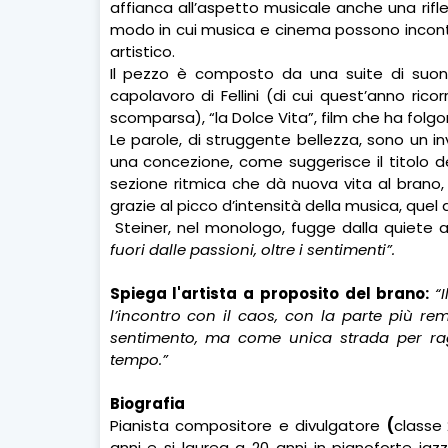
affianca all’aspetto musicale anche una rifless
modo in cui musica e cinema possono incontr
artistico.
Il pezzo è composto da una suite di suoni
capolavoro di Fellini (di cui quest’anno rico
scomparsa), “la Dolce Vita”, film che ha folgo
Le parole, di struggente bellezza, sono un invi
una concezione, come suggerisce il titolo de
sezione ritmica che dà nuova vita al brano
grazie al picco d’intensità della musica, quel
Steiner, nel monologo, fugge dalla quiete app
fuori dalle passioni, oltre i sentimenti”.
Spiega l'artista a proposito del brano:
“
l’incontro con il caos, con la parte più r
sentimento, ma come unica strada per ragg
tempo.”
Biografia
Pianista compositore e divulgatore
(
classe
anni e si laurea a 20 anni in pianoforte jaz