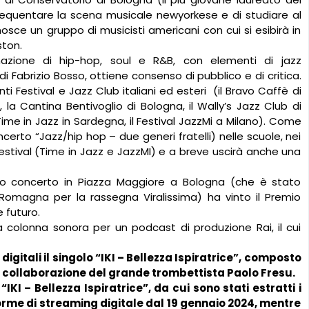
requentare la scena musicale newyorkese e di studiare al
osce un gruppo di musicisti americani con cui si esibirà in
ston.
azione di hip-hop, soul e R&B, con elementi di jazz
di Fabrizio Bosso, ottiene consenso di pubblico e di critica.
nti Festival e Jazz Club italiani ed esteri
(il Bravo Caffè di
 la Cantina Bentivoglio di Bologna, il Wally’s Jazz Club di
Time in Jazz in Sardegna, il Festival JazzMi a Milano). Come
erto “Jazz/hip hop – due generi fratelli) nelle scuole, nei
festival (Time in Jazz e JazzMI) e a breve uscirà anche una
 suo concerto in Piazza Maggiore a Bologna (che è stato
-Romagna per la rassegna Viralissima) ha vinto il Premio
 futuro.
 colonna sonora per un podcast di produzione Rai, il cui
digitali il singolo “IKI – Bellezza Ispiratrice”, composto
a collaborazione del grande trombettista Paolo Fresu.
I – Bellezza Ispiratrice”, da cui sono stati estratti i
forme di streaming digitale dal 19 gennaio 2024, mentre