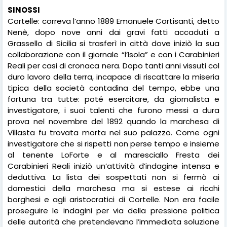
SINOSSI
Cortelle: correva l’anno 1889 Emanuele Cortisanti, detto
Nenè, dopo nove anni dai gravi fatti accaduti a
Grassello di Sicilia si trasferì in città dove iniziò la sua
collaborazione con il giornale “l’Isola” e con i Carabinieri
Reali per casi di cronaca nera. Dopo tanti anni vissuti col
duro lavoro della terra, incapace di riscattare la miseria
tipica della società contadina del tempo, ebbe una
fortuna tra tutte: poté esercitare, da giornalista e
investigatore, i suoi talenti che furono messi a dura
prova nel novembre del 1892 quando la marchesa di
Villasta fu trovata morta nel suo palazzo. Come ogni
investigatore che si rispetti non perse tempo e insieme
al tenente LoForte e al maresciallo Fresta dei
Carabinieri Reali iniziò un’attività d’indagine intensa e
deduttiva. La lista dei sospettati non si fermò ai
domestici della marchesa ma si estese ai ricchi
borghesi e agli aristocratici di Cortelle. Non era facile
proseguire le indagini per via della pressione politica
delle autorità che pretendevano l’immediata soluzione