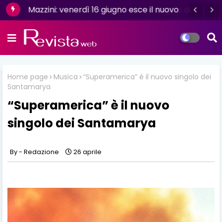
Mazzini: venerdì 16 giugno esce il nuovo
singolo “Se ti va”
Home page
Musica
“Superamerica” è il nuovo singolo dei
Santamarya
“Superamerica” è il nuovo
singolo dei Santamarya
Redazione
26 aprile