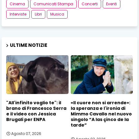
Cinema
Comunicati Stampa
Concerti
Eventi
Interviste
Libri
Musica
ULTIME NOTIZIE
"All'infinito voglio te": il
«Il cuore non si arrende»:
brano di Francesco Serra
la speranza e l'ironia di
e il video con Jessica
Mimmo Cavallo nel nuovo
Brugali per ENPA
singolo “A las çinco de la
tarde”
Agosto 07, 2026