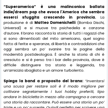
“Superamerica” è una malinconica ballata
indie/dream pop che evoca l'America che sembra
esserci sfuggita crescendo in provincia.
La
produzione è di
Matteo Domenichelli
(Bomba Dischi,
Universal) e si muove tra psichedelia e canzone
d’autore. Il brano racconta la storia di tutti i ragazzi che
si sono dimenticati del mito americano, quel sogno
fatto di ferite e speranze, di libertà e contraddizioni che
oggi sembra un po’ svanire tra le pagine della
modernità postideologica. È anche la storia di chi è
cresciuto e si è perso tra i bar della provincia, dove è
difficile distinguere tra storia e leggenda, tra
un’amicizia sbagliata e un amore turbolento.
Spiega la band a proposito del brano:
“Inventarsi
una scusa per restare soli è il modo migliore per
coltivare segretamente i tuoi hobby preferiti, tipo
andare in bicicletta in mezzo alla campagna a cercare
una storia da raccontare. Può essere una storia un po’
triste e un po’ surreale. Quindi perfetta per scrivere una