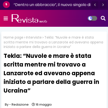
Mazzini: venerdì 16 giugno esce il nuovo
singolo “Se ti va”
Home page
Interviste
Tekla: “Nuvole e mare è stata
scritta mentre mi trovavo a Lanzarote ed avevano appena
iniziato a parlare della guerra in Ucraina”
Tekla: “Nuvole e mare è stata
scritta mentre mi trovavo a
Lanzarote ed avevano appena
iniziato a parlare della guerra in
Ucraina”
Redazione
16 maggio