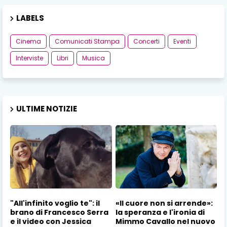
LABELS
Cinema
Comunicati Stampa
Concerti
Eventi
Interviste
Libri
Musica
ULTIME NOTIZIE
"All'infinito voglio te": il
«Il cuore non si arrende»:
brano di Francesco Serra
la speranza e l'ironia di
e il video con Jessica
Mimmo Cavallo nel nuovo