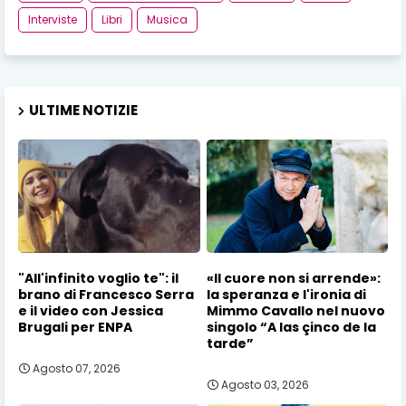
Interviste
Libri
Musica
ULTIME NOTIZIE
"All'infinito voglio te": il
«Il cuore non si arrende»:
brano di Francesco Serra
la speranza e l'ironia di
e il video con Jessica
Mimmo Cavallo nel nuovo
Brugali per ENPA
singolo “A las çinco de la
tarde”
Agosto 07, 2026
Agosto 03, 2026