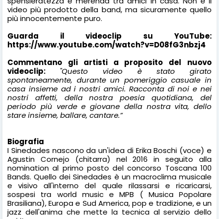
spensieratezza e merenda tra amici in casa. Non è il
video più prodotto della band, ma sicuramente quello
più innocentemente puro.
Guarda il videoclip su YouTube:
https://www.youtube.com/watch?v=D08fG3nbzj4
Commentano gli artisti a proposito del nuovo
videoclip:
"
Questo video è stato girato
spontaneamente, durante un pomeriggio casuale in
casa insieme ad i nostri amici. Racconta di noi e nei
nostri affetti, della nostra poesia quotidiana, del
periodo più
verde e giovane della nostra vita, dello
stare insieme, ballare, cantare.”
Biografia
I Sinedades nascono da un'idea di Erika Boschi (voce) e
Agustin Cornejo (chitarra) nel 2016 in seguito alla
nomination al primo posto del concorso Toscana 100
Bands. Quello dei Sinedades è un macroclima musicale
e visivo all'interno del quale rilassarsi e ricaricarsi,
sospesi tra world music e MPB ( Musica Popolare
Brasiliana), Europa e Sud America, pop e tradizione, e un
jazz dell'anima che mette la tecnica al servizio dello