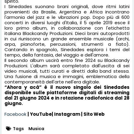
spirito.
I Sinedades suonano brani originali, dove ritmi latini
provenienti da Brasile, Argentina e Africa incontrano
l'armonia del jazz e le vibrazioni pop. Dopo più di 600
concerti in diversi luoghi d'Italia, il 5 aprile 2019 esce il
loro primo album, in collaborazione con l'etichetta
italiana Blackcandy Produzioni. Dieci brani autoprodotti
in cui riuniscono un grande ensemble musicale (archi,
arpa, pianoforte, percussioni, strumenti a fiato).
Cantando in spagnolo, Sinedades esplora i temi del
tempo, della fantasia, del viaggio e dell'amore.
Il secondo album uscirà entro fine 2024 su Blackcandy
Produzioni. L'album sarà completato dall'uscita di sei
video musicali, tutti curati e diretti dalla band stessa.
Una fusione di musica e immagini, emblematica della
contemporaneità dell'arte nell'era digitale.
“
Ahora y acà
” è il nuovo singolo dei Sinedades
disponibile sulle piattaforme digitali di streaming
dal 21 giugno 2024 e in rotazione radiofonica dal 28
giugno.
Facebook
|
YouTube
|
Instagram
|
Sito Web
Tags
Musica