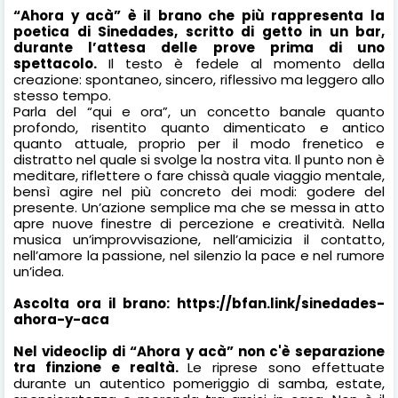
“Ahora y acà
” è il brano che più rappresenta la
poetica di Sinedades, scritto di getto in un bar,
durante
l’attesa delle prove prima di uno
spettacolo.
Il testo è fedele al momento della
creazione: spontaneo, sincero, riflessivo ma leggero allo
stesso tempo.
Parla del “qui e ora”, un concetto banale quanto
profondo, risentito quanto dimenticato e antico
quanto attuale, proprio per il modo frenetico e
distratto nel quale si svolge la nostra vita. Il punto non è
meditare, riflettere o fare chissà quale viaggio mentale,
bensì agire nel più concreto dei modi: godere del
presente. Un’azione semplice ma che se messa in atto
apre nuove finestre di percezione e creatività. Nella
musica un’improvvisazione, nell’amicizia il contatto,
nell’amore la passione, nel silenzio la pace e nel rumore
un’idea.
Ascolta ora il brano:
https://bfan.link/sinedades-
ahora-y-aca
Nel videoclip di
“Ahora y acà
” non c'è separazione
tra finzione e realtà.
Le riprese sono effettuate
durante un autentico
pomeriggio di samba, estate,