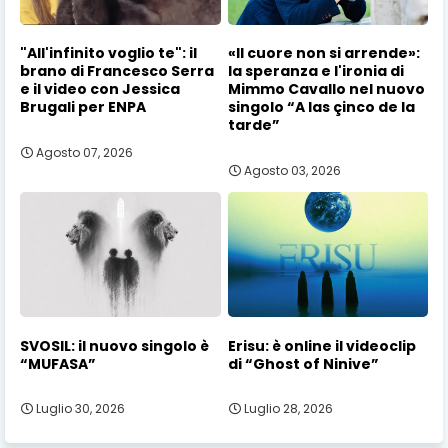
"All'infinito voglio te": il
«Il cuore non si arrende»:
brano di Francesco Serra
la speranza e l'ironia di
e il video con Jessica
Mimmo Cavallo nel nuovo
Brugali per ENPA
singolo “A las çinco de la
tarde”
Agosto 07, 2026
Agosto 03, 2026
SVOSIL: il nuovo singolo è
Erisu: è online il videoclip
“MUFASA”
di “Ghost of Ninive”
Luglio 30, 2026
Luglio 28, 2026