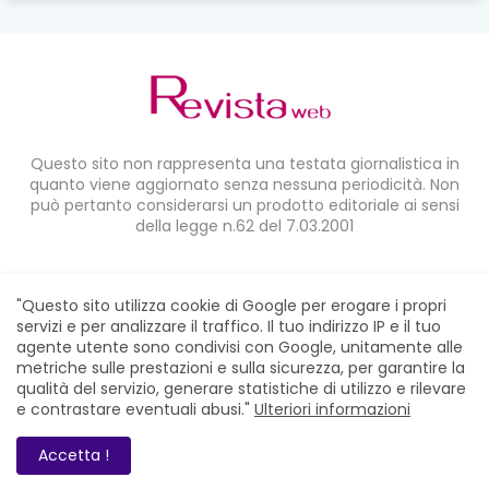
Questo sito non rappresenta una testata giornalistica in
quanto viene aggiornato senza nessuna periodicità. Non
può pertanto considerarsi un prodotto editoriale ai sensi
della legge n.62 del 7.03.2001
CONDIVIDI SU:
"Questo sito utilizza cookie di Google per erogare i propri
servizi e per analizzare il traffico. Il tuo indirizzo IP e il tuo
agente utente sono condivisi con Google, unitamente alle
metriche sulle prestazioni e sulla sicurezza, per garantire la
qualità del servizio, generare statistiche di utilizzo e rilevare
e contrastare eventuali abusi."
Ulteriori informazioni
Home
Chi siamo
Contatti
Privacy Policy
RevistaWeb © 2021. All Right Reserved
Accetta !