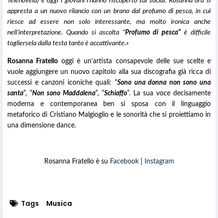
Telenovela) e oggi i giovani l’hanno riscoperto sui social. Rosanna ora si
appresta a un nuovo rilancio con un brano dal profumo di pesca, in cui
riesce ad essere non solo interessante, ma molto ironica anche
nell'interpretazione. Quando si ascolta “
Profumo di pesca”
è difficile
togliersela dalla testa tanto è accattivante.»
Rosanna Fratello
oggi è un’artista consapevole delle sue scelte e
vuole aggiungere un nuovo capitolo alla sua discografia già ricca di
successi e canzoni iconiche quali: “
Sono una donna non sono una
santa
”, “
Non sono Maddalena
”, “
Schiaffo
”. La sua voce decisamente
moderna e contemporanea ben si sposa con il linguaggio
metaforico di Cristiano Malgioglio e le sonorità che si proiettiamo in
una dimensione dance.
Rosanna Fratello è su
Facebook
|
Instagram
Tags
Musica