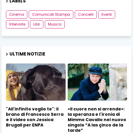
LABELS
Cinema
Comunicati Stampa
Concerti
Eventi
Interviste
Libri
Musica
ULTIME NOTIZIE
"All'infinito voglio te": il
«Il cuore non si arrende»:
brano di Francesco Serra
la speranza e l'ironia di
e il video con Jessica
Mimmo Cavallo nel nuovo
Brugali per ENPA
singolo “A las çinco de la
tarde”