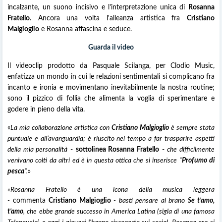
incalzante, un suono incisivo e l'interpretazione unica di
Rosanna
Fratello
. Ancora una volta l'alleanza artistica fra
Cristiano
Malgioglio
e Rosanna affascina e seduce.
Guarda il video
Il videoclip prodotto da Pasquale Scilanga, per Clodio Music,
enfatizza un mondo in cui le relazioni sentimentali si complicano fra
incanto e ironia e movimentano inevitabilmente la nostra routine;
sono il pizzico di follia che alimenta la voglia di sperimentare e
godere in pieno della vita.
«
La mia collaborazione artistica con
Cristiano Malgioglio
è sempre stata
puntuale e all’avanguardia; è riuscito nel tempo a far trasparire aspetti
della mia personalità
-
sottolinea Rosanna Fratello
-
che difficilmente
venivano colti da altri ed è in questa ottica che si inserisce “
Profumo di
pesca
”.
»
«Rosanna Fratello è una icona della musica leggera
-
commenta
Cristiano Malgioglio
- basti pensare al brano
Se t’amo,
t’amo
, che ebbe grande successo in America Latina (sigla di una famosa