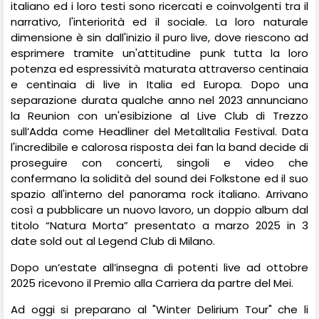
italiano ed i loro testi sono ricercati e coinvolgenti tra il
narrativo, l'interiorità ed il sociale. La loro naturale
dimensione è sin dall'inizio il puro live, dove riescono ad
esprimere tramite un'attitudine punk tutta la loro
potenza ed espressività maturata attraverso centinaia
e centinaia di live in Italia ed Europa. Dopo una
separazione durata qualche anno nel 2023 annunciano
la Reunion con un'esibizione al Live Club di Trezzo
sull’Adda come Headliner del MetalItalia Festival. Data
l'incredibile e calorosa risposta dei fan la band decide di
proseguire con concerti, singoli e video che
confermano la solidità del sound dei Folkstone ed il suo
spazio all'interno del panorama rock italiano. Arrivano
così a pubblicare un nuovo lavoro, un doppio album dal
titolo “Natura Morta” presentato a marzo 2025 in 3
date sold out al Legend Club di Milano.
Dopo un’estate all’insegna di potenti live ad ottobre
2025 ricevono il Premio alla Carriera da partre del Mei.
Ad oggi si preparano al "Winter Delirium Tour" che li