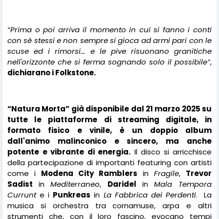
“Prima o poi arriva il momento in cui si fanno i conti
con sè stessi e non sempre si gioca ad armi pari con le
scuse ed i rimorsi... e le pive risuonano granitiche
nell'orizzonte che si ferma sognando solo il possibile”
,
dichiarano i Folkstone.
“Natura Morta” già disponibile dal 21 marzo 2025 su
tutte le piattaforme di streaming digitale, in
formato fisico e vinile, è un doppio album
dall'animo malinconico e sincero, ma anche
potente e vibrante di energia.
Il disco
si arricchisce
della partecipazione di importanti featuring con artisti
come i
Modena City Ramblers
in
Fragile
,
Trevor
Sadist
in
Mediterraneo
,
Daridel
in
Mala Tempora
Currunt
e i
Punkreas
in
La Fabbrica dei Perdenti
.
La
musica si orchestra tra cornamuse, arpa e altri
strumenti che, con il loro fascino, evocano tempi