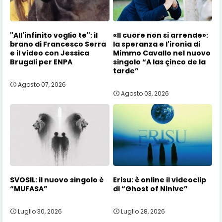
"All'infinito voglio te": il
«Il cuore non si arrende»:
brano di Francesco Serra
la speranza e l'ironia di
e il video con Jessica
Mimmo Cavallo nel nuovo
Brugali per ENPA
singolo “A las çinco de la
tarde”
Agosto 07, 2026
Agosto 03, 2026
SVOSIL: il nuovo singolo è
Erisu: è online il videoclip
“MUFASA”
di “Ghost of Ninive”
Luglio 30, 2026
Luglio 28, 2026