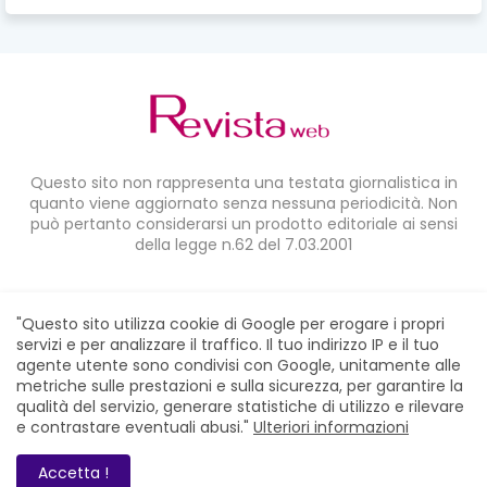
Questo sito non rappresenta una testata giornalistica in
quanto viene aggiornato senza nessuna periodicità. Non
può pertanto considerarsi un prodotto editoriale ai sensi
della legge n.62 del 7.03.2001
CONDIVIDI SU:
"Questo sito utilizza cookie di Google per erogare i propri
servizi e per analizzare il traffico. Il tuo indirizzo IP e il tuo
agente utente sono condivisi con Google, unitamente alle
metriche sulle prestazioni e sulla sicurezza, per garantire la
qualità del servizio, generare statistiche di utilizzo e rilevare
e contrastare eventuali abusi."
Ulteriori informazioni
Home
Chi siamo
Contatti
Privacy Policy
RevistaWeb © 2021. All Right Reserved
Accetta !