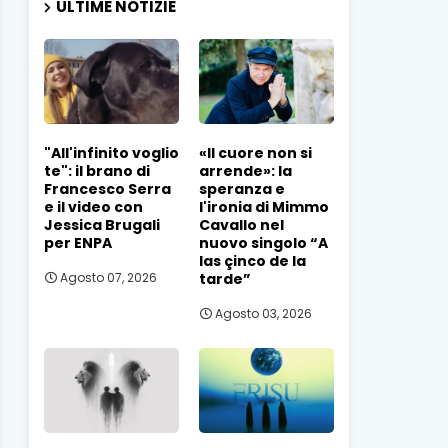
ULTIME NOTIZIE
"All'infinito voglio
«Il cuore non si
te": il brano di
arrende»: la
Francesco Serra
speranza e
e il video con
l'ironia di Mimmo
Jessica Brugali
Cavallo nel
per ENPA
nuovo singolo “A
las çinco de la
tarde”
Agosto 07, 2026
Agosto 03, 2026