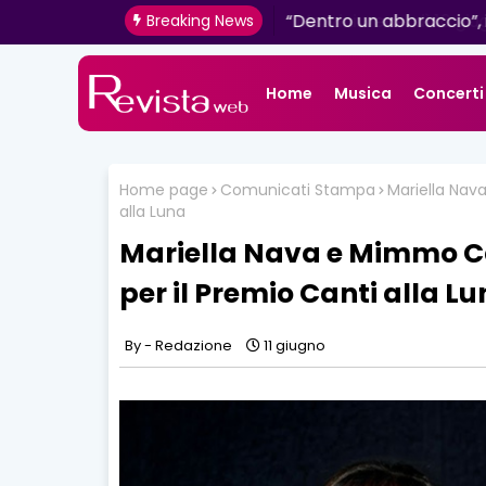
Mazzini: venerdì 16 giugn
“Dentro un abbraccio”, 
Breaking News
radio e digitale
Home
Musica
Concerti
Home page
Comunicati Stampa
Mariella Nava
alla Luna
Mariella Nava e Mimmo Cav
per il Premio Canti alla L
Redazione
11 giugno