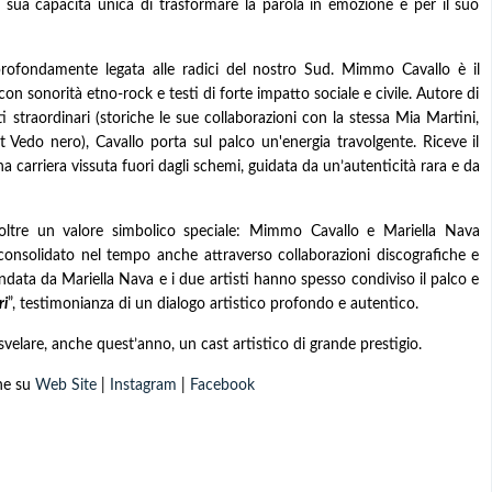
la sua capacità unica di trasformare la parola in emozione e per il suo
 profondamente legata alle radici del nostro Sud. Mimmo Cavallo è il
con sonorità etno-rock e testi di forte impatto sociale e civile. Autore di
i straordinari (storiche le sue collaborazioni con la stessa Mia Martini,
 Vedo nero), Cavallo porta sul palco un'energia travolgente. Riceve il
arriera vissuta fuori dagli schemi, guidata da un’autenticità rara e da
oltre un valore simbolico speciale: Mimmo Cavallo e Mariella Nava
 consolidato nel tempo anche attraverso collaborazioni discografiche e
ondata da Mariella Nava e i due artisti hanno spesso condiviso il palco e
i
”, testimonianza di un dialogo artistico profondo e autentico.
velare, anche quest’anno, un cast artistico di grande prestigio.
he su
Web Site
|
Instagram
|
Facebook