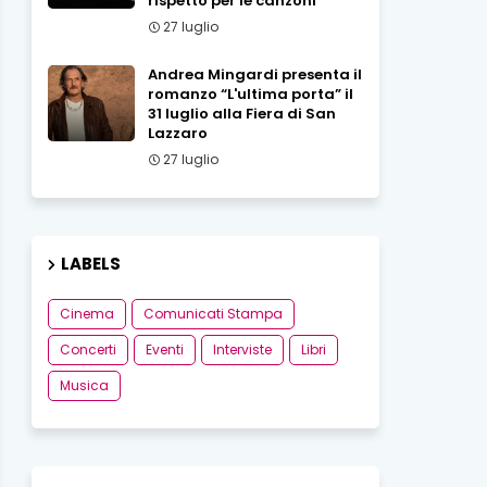
rispetto per le canzoni
27 luglio
Andrea Mingardi presenta il
romanzo “L'ultima porta” il
31 luglio alla Fiera di San
Lazzaro
27 luglio
LABELS
Cinema
Comunicati Stampa
Concerti
Eventi
Interviste
Libri
Musica