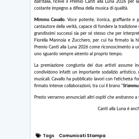
dall’Italia, riceve il Premio Canti alla Luna 2026 per 
costante impegno a difesa della musica di qualità.
Mimmo Cavallo
. Voce potente, ironica, graffiante e
cantautore della verità, capace di fondere la tradizione 
grandissimi successi sia per sé stesso che per interpret
Fiorella Mannoia e Zucchero, per cui ha firmato la hit
Premio Canti alla Luna 2026 come riconoscimento a una c
uno sguardo sempre attento al proprio tempo.
La premiazione congiunta dei due artisti assume in
condividono infatti un importante sodalizio artistico,
musicali. Cavallo ha pubblicato lavori con l’etichetta f
firmato intense collaborazioni, tra cui il brano “
St’ammur
Presto verranno annunciati altri ospiti che andranno a s
Canti alla Luna è anc
Tags
Comunicati Stampa