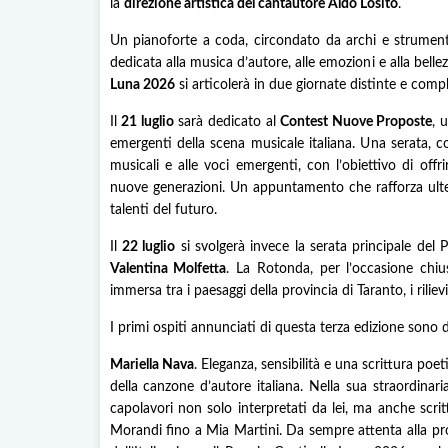
la
direzione artistica del cantautore Aldo Losito
.
Un pianoforte a coda, circondato da archi e strumenti 
dedicata alla musica d’autore, alle emozioni e alla belle
Luna 2026
si articolerà in due giornate distinte e comp
Il
21 luglio
sarà dedicato al
Contest Nuove Proposte
, 
emergenti della scena musicale italiana. Una serata, 
musicali e alle voci emergenti, con l’obiettivo di offri
nuove generazioni. Un appuntamento che rafforza ulter
talenti del futuro.
Il
22 luglio
si svolgerà invece la serata principale del
Valentina Molfetta
. La Rotonda, per l’occasione chius
immersa tra i paesaggi della provincia di Taranto, i rilievi
I primi ospiti annunciati di questa terza edizione sono d
Mariella Nava
. Eleganza, sensibilità e una scrittura poe
della canzone d’autore italiana. Nella sua straordinar
capolavori non solo interpretati da lei, ma anche scrit
Morandi fino a Mia Martini. Da sempre attenta alla pr