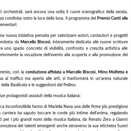
orchestrali, sarà ancora una volta il cuore scenografico della serata,
zza condivisa sotto la luce della luna. Il programma del
Premio Canti alla
lementari:
una nuova iniziativa pensata per valorizzare autori, cantautori e progetti
condotta da
Marcello Biscosi
, interamente dedicata alle nuove scritture
re uno spazio concreto di visibilità, confronto e crescita artistica alle
iormente la vocazione dell’evento alla scoperta e alla promozione dei
 Premio, con la
conduzione affidata a Marcello Biscosi, Mino Molfetta e
a al traffico ma aperta alle arti, si trasformerà in un’arena naturale
 della Basilicata e le suggestioni del Pollino.
ue protagonisti assoluti della musica italiana:
tica inconfondibile fanno di Mariella Nava una delle firme più prestigiose
ia carriera ha saputo toccare le corde più intime dell’anima, regalando
ti per i più grandi nomi della musica italiana, da Renato Zero a Gianni
omozione dei talenti emergenti anche attraverso la sua etichetta Suoni