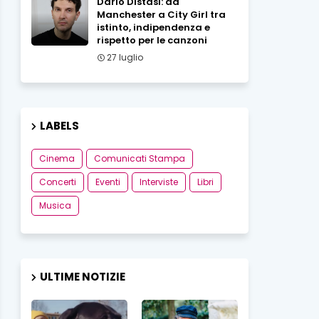
Dario Distasi: da
Manchester a City Girl tra
istinto, indipendenza e
rispetto per le canzoni
27 luglio
LABELS
Cinema
Comunicati Stampa
Concerti
Eventi
Interviste
Libri
Musica
ULTIME NOTIZIE