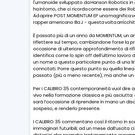
l'umanoide sviluppato da Hanson Robotics in
ha intorno, che ci ricorda come essere dei Rob
Ad aprire POST MOMENTUM EP una magnifica vers
rapper americano Illa J - questa volta arricch
È passato più di un anno da MOMENTUM, un anno
riflettere sul tempo, cambiandone forse la p
occasione di ulteriore approfondimento di rifl
identifica come lo spin off dell’ultimo lavor
un nome a questo particolare punto di una li
connotati. Porre questo punto su quella line
passato (più o meno recente), ma anche un 
Per i CALIBRO 35 contemporaneità vuol dire an
vivo nella formazione classica e più asciutt
sarà l’occasione di riprendere in mano un disc
sospeso, e renderlo presente.
I CALIBRO 35 commentano così il ritorno in sc
immaginari futuribili; ad un mese dall’uscita c
distopici che neanche lontanamente avremmo