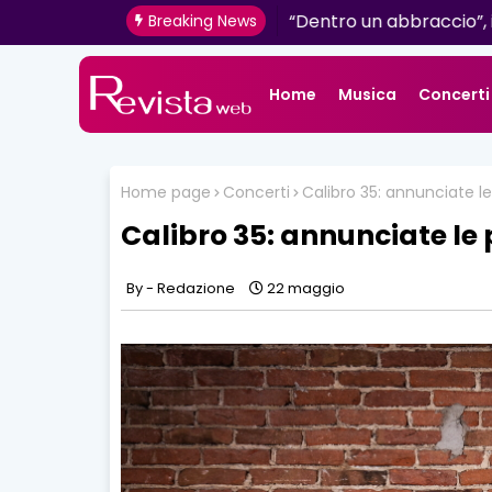
Mazzini: venerdì 16 giugn
Breaking News
Home
Musica
Concerti
Home page
Concerti
Calibro 35: annunciate l
Calibro 35: annunciate le 
Redazione
22 maggio