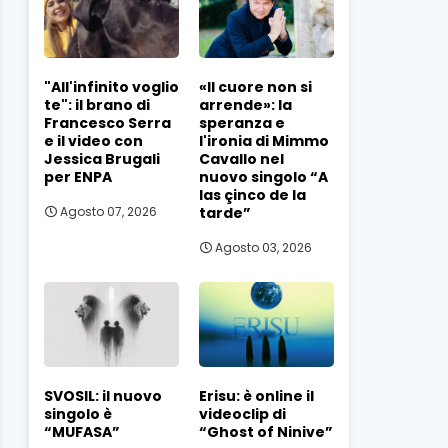
"All'infinito voglio
«Il cuore non si
te": il brano di
arrende»: la
Francesco Serra
speranza e
e il video con
l'ironia di Mimmo
Jessica Brugali
Cavallo nel
per ENPA
nuovo singolo “A
las çinco de la
tarde”
Agosto 07, 2026
Agosto 03, 2026
SVOSIL: il nuovo
Erisu: è online il
singolo è
videoclip di
“MUFASA”
“Ghost of Ninive”