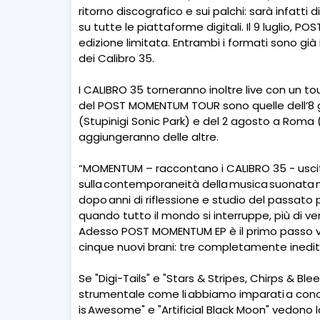
ritorno discografico e sui palchi: sarà infatt
su tutte le piattaforme digitali. Il 9 luglio, 
edizione limitata. Entrambi i formati sono gi
dei Calibro 35.
I CALIBRO 35 torneranno inoltre live con un t
del POST MOMENTUM TOUR sono quelle dell’8 giu
(Stupinigi Sonic Park) e del 2 agosto a Roma 
aggiungeranno delle altre.
“MOMENTUM – raccontano i CALIBRO 35 - uscito
sulla contemporaneità della musica suonata ne
dopo anni di riflessione e studio del passato per
quando tutto il mondo si interruppe, più di vent
Adesso POST MOMENTUM EP è il primo passo vers
cinque nuovi brani: tre completamente inediti e
Se "Digi-Tails" e "Stars & Stripes, Chirps & Bl
strumentale come li abbiamo imparati a conosce
is Awesome" e "Artificial Black Moon" vedono 