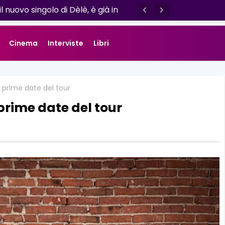
o esce il nuovo singolo “Se ti va”
Cinema
Interviste
Libri
e prime date del tour
prime date del tour