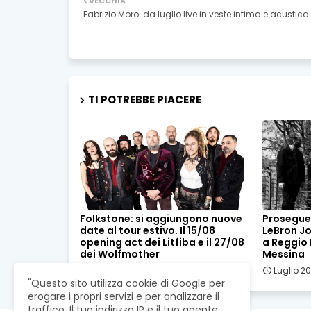
VECCHIA
Fabrizio Moro: da luglio live in veste intima e acustica
TI POTREBBE PIACERE
Folkstone: si aggiungono nuove
Prosegue 
date al tour estivo. Il 15/08
LeBron Joh
opening act dei Litfiba e il 27/08
a Reggio E
dei Wolfmother
Messina
Luglio 23, 2026
Luglio 20
"Questo sito utilizza cookie di Google per
erogare i propri servizi e per analizzare il
traffico. Il tuo indirizzo IP e il tuo agente