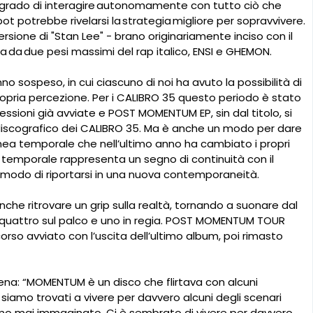
 grado di interagire autonomamente con tutto ciò che
ot potrebbe rivelarsi la strategia migliore per sopravvivere.
ione di "Stan Lee" - brano originariamente inciso con il
ita da due pesi massimi del rap italico, ENSI e GHEMON.
 sospeso, in cui ciascuno di noi ha avuto la possibilità di
ropria percezione. Per i CALIBRO 35 questo periodo è stato
essioni già avviate e POST MOMENTUM EP, sin dal titolo, si
o discografico dei CALIBRO 35. Ma è anche un modo per dare
nea temporale che nell’ultimo anno ha cambiato i propri
a temporale rappresenta un segno di continuità con il
modo di riportarsi in una nuova contemporaneità.
che ritrovare un grip sulla realtà, tornando a suonare dal
a: quattro sul palco e uno in regia. POST MOMENTUM TOUR
orso avviato con l’uscita dell’ultimo album, poi rimasto
ena: “MOMENTUM è un disco che flirtava con alcuni
i siamo trovati a vivere per davvero alcuni degli scenari
 mai immaginato. Ci è sembrato di vivere per davvero