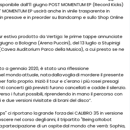
i disponibile dall’11 giugno POST MOMENTUM EP (Record Kicks)
POST MOMENTUM EP uscirà anche in vinile trasparente in
à in presave e in preorder su Bandcamp e sullo Shop Online
our estivo prodotto da Vertigo: le prime tappe annunciate
gno a Bologna (Arena Puccini), del 13 luglio a Stupinigi
(Cavea Auditorium Parco della Musica), a cui presto se ne
 a gennaio 2020, è stato una riflessione
l mondo attuale, nata dalla voglia di mordere il presente
 farlo proprio. Iniziò il tour e c'erano i più rosei presagi
i concerti già previsti furono cancellati e cadde il silenzio.
o i futuri possibili, riprendendo in mano il percorso con
 due versioni rivisitate di brani del disco”.
eeps" ci riportano la grande forza dei CALIBRO 35 in versione
re nel corso degli anni, il tripartito "Being a Robot
la partecipazione di un ospite dal mondo che verrà: Sophia,