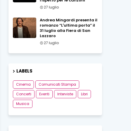
rispetto per le canzoni
27 luglio
Andrea Mingardi presenta il
romanzo “L'ultima porta” il
31 luglio alla Fiera di San
Lazzaro
27 luglio
LABELS
Cinema
Comunicati Stampa
Concerti
Eventi
Interviste
Libri
Musica