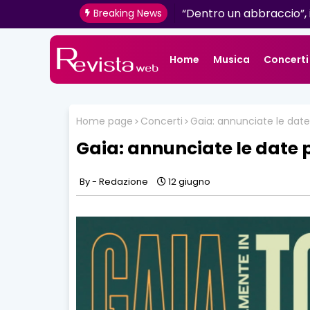
Mazzini: venerdì 16 giugn
“Dentro un abbraccio”, 
Breaking News
radio e digitale
Home
Musica
Concerti
Home page
Concerti
Gaia: annunciate le date 
Gaia: annunciate le date p
Redazione
12 giugno