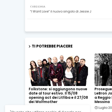
VECCHIA
“I Want Love” il nuovo singolo di Jessie J
TI POTREBBE PIACERE
Folkstone: si aggiungono nuove
Prosegue 
date al tour estivo. Il 15/08
LeBron Joh
opening act dei Litfiba e il 27/08
a Reggio E
dei Wolfmother
Messina
Luglio 23, 2026
Luglio 20