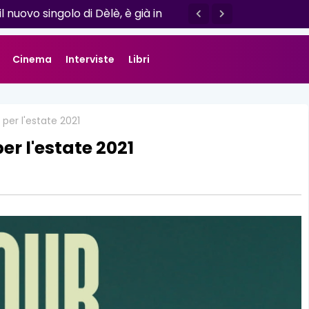
o esce il nuovo singolo “Se ti va”
il nuovo singolo di Dèlè, è già in
Cinema
Interviste
Libri
per l'estate 2021
er l'estate 2021