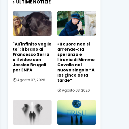
ULTIME NOTIZIE
"All'infinito voglio
«Il cuore non si
te": il brano di
arrende»: la
Francesco Serra
speranza e
e il video con
l'ironia di Mimmo
Jessica Brugali
Cavallo nel
per ENPA
nuovo singolo “A
las çinco de la
tarde”
Agosto 07, 2026
Agosto 03, 2026