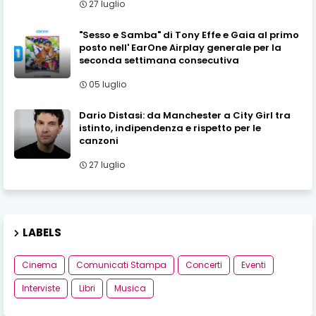
27 luglio
"Sesso e Samba" di Tony Effe e Gaia al primo
posto nell' EarOne Airplay generale per la
seconda settimana consecutiva
05 luglio
Dario Distasi: da Manchester a City Girl tra
istinto, indipendenza e rispetto per le
canzoni
27 luglio
LABELS
Cinema
Comunicati Stampa
Concerti
Eventi
Interviste
Libri
Musica