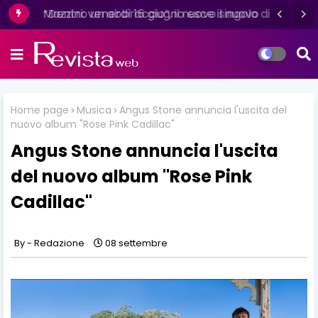
Mazzini: venerdì 16 giugno esce il nuovo
singolo “Se ti va”
Home page
Musica
Angus Stone annuncia l'uscita del
nuovo album "Rose Pink Cadillac"
Angus Stone annuncia l'uscita
del nuovo album "Rose Pink
Cadillac"
Redazione
08 settembre