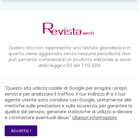
Questo sito non rappresenta una testata giornalistica in
quanto viene aggiornato senza nessuna periodicità. Non
può pertanto considerarsi un prodotto editoriale ai sensi
della legge n.62 del 7.03.2001
CONDIVIDI SU:
"Questo sito utilizza cookie di Google per erogare i propri
servizi e per analizzare il traffico. Il tuo indirizzo IP e il tuo
agente utente sono condivisi con Google, unitamente alle
metriche sulle prestazioni e sulla sicurezza, per garantire la
qualità del servizio, generare statistiche di utilizzo e rilevare
e contrastare eventuali abusi."
Ulteriori informazioni
Home
Chi siamo
Contatti
Privacy Policy
RevistaWeb © 2021. All Right Reserved
Accetta !