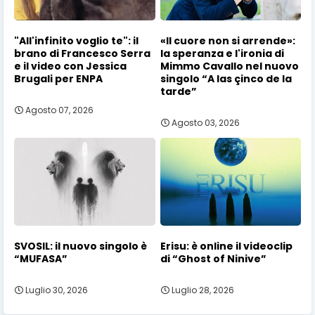
"All'infinito voglio te": il
«Il cuore non si arrende»:
brano di Francesco Serra
la speranza e l'ironia di
e il video con Jessica
Mimmo Cavallo nel nuovo
Brugali per ENPA
singolo “A las çinco de la
tarde”
Agosto 07, 2026
Agosto 03, 2026
SVOSIL: il nuovo singolo è
Erisu: è online il videoclip
“MUFASA”
di “Ghost of Ninive”
Luglio 30, 2026
Luglio 28, 2026