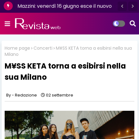
Mazzini: venerdì 16 giugno esce il nuovo
singolo “Se ti va”
Home page
Concerti
M¥SS KETA torna a esibirsi nella sua
Milano
M¥SS KETA torna a esibirsi nella
sua Milano
Redazione
02 settembre