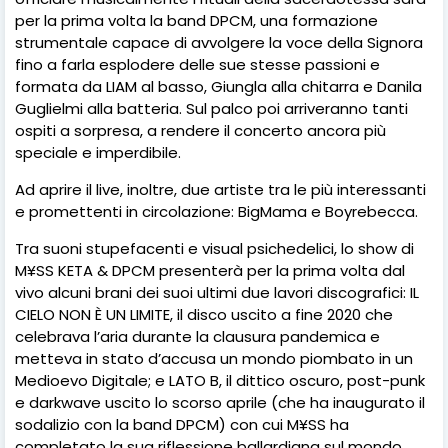
per la prima volta la band DPCM, una formazione
strumentale capace di avvolgere la voce della Signora
fino a farla esplodere delle sue stesse passioni e
formata da LIAM al basso, Giungla alla chitarra e Danila
Guglielmi alla batteria. Sul palco poi arriveranno tanti
ospiti a sorpresa, a rendere il concerto ancora più
speciale e imperdibile.
Ad aprire il live, inoltre, due artiste tra le più interessanti
e promettenti in circolazione: BigMama e Boyrebecca.
Tra suoni stupefacenti e visual psichedelici, lo show di
M¥SS KETA & DPCM presenterà per la prima volta dal
vivo alcuni brani dei suoi ultimi due lavori discografici: IL
CIELO NON È UN LIMITE, il disco uscito a fine 2020 che
celebrava l’aria durante la clausura pandemica e
metteva in stato d’accusa un mondo piombato in un
Medioevo Digitale; e LATO B, il dittico oscuro, post-punk
e darkwave uscito lo scorso aprile (che ha inaugurato il
sodalizio con la band DPCM) con cui M¥SS ha
completato la sua riflessione ballardiana sul mondo