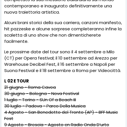
contemporaneo e inaugurato definitivamente una
nuova traiettoria artistica.
Alcuni brani storici della sua carriera, canzoni manifesto,
hit pazzeske e alcune sorprese completeranno infine la
scaletta di uno show che non dimenticherete
facilmente.
Le prossime date del tour sono il 4 settembre a Milo
(CT) per Opera festival; il 10 settembre ad Arezzo per
Warehouse Decibel Fest, il 16 settembre a Napoli per
Suona Festival e il 18 settembre a Roma per Videocittà.
L 02 E TOUR
21 giugno - Roma Cavea
30 giugno - Bologna - Nova Festival
1 luglio - Torino - SUn Of a Beach III
30 luglio - Padova - Parco Della Musica
4 Agosto - San Benedetto del Tronto (AP) - BFF Music
Fest
9 Agosto - Brescia - Agosto cn Radio Onda D’urto