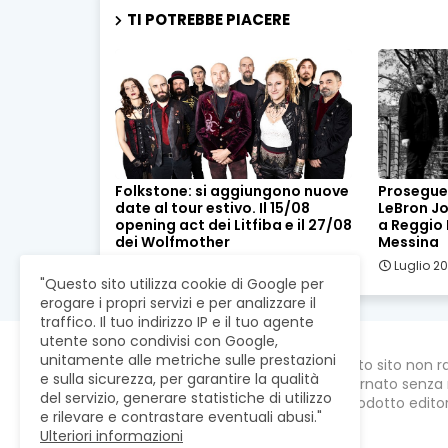
TI POTREBBE PIACERE
Folkstone: si aggiungono nuove
Prosegue 
date al tour estivo. Il 15/08
LeBron Joh
opening act dei Litfiba e il 27/08
a Reggio E
dei Wolfmother
Messina
Luglio 23, 2026
Luglio 20
"Questo sito utilizza cookie di Google per
erogare i propri servizi e per analizzare il
traffico. Il tuo indirizzo IP e il tuo agente
utente sono condivisi con Google,
unitamente alle metriche sulle prestazioni
Questo sito non r
e sulla sicurezza, per garantire la qualità
aggiornato senza 
del servizio, generare statistiche di utilizzo
un prodotto editori
e rilevare e contrastare eventuali abusi."
Ulteriori informazioni