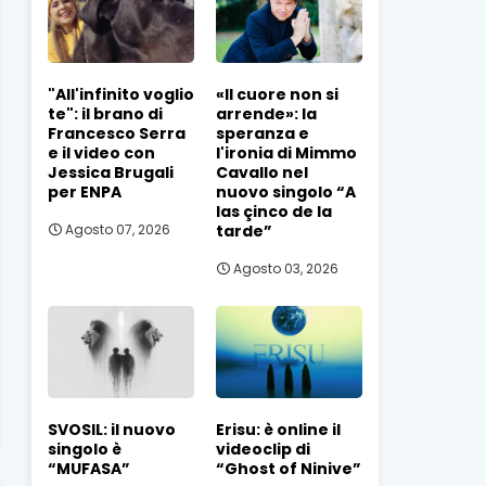
"All'infinito voglio
«Il cuore non si
te": il brano di
arrende»: la
Francesco Serra
speranza e
e il video con
l'ironia di Mimmo
Jessica Brugali
Cavallo nel
per ENPA
nuovo singolo “A
las çinco de la
tarde”
Agosto 07, 2026
Agosto 03, 2026
SVOSIL: il nuovo
Erisu: è online il
singolo è
videoclip di
“MUFASA”
“Ghost of Ninive”