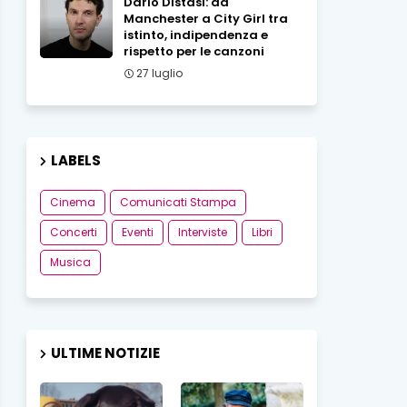
Dario Distasi: da
Manchester a City Girl tra
istinto, indipendenza e
rispetto per le canzoni
27 luglio
LABELS
Cinema
Comunicati Stampa
Concerti
Eventi
Interviste
Libri
Musica
ULTIME NOTIZIE