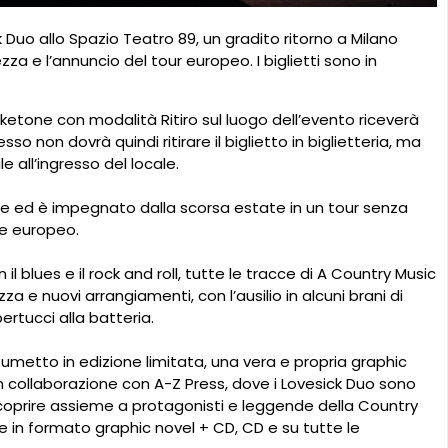
uo allo Spazio Teatro 89, un gradito ritorno a Milano
ezza e l’annuncio del tour europeo. I biglietti sono in
icketone con modalità Ritiro sul luogo dell’evento riceverà
o non dovrà quindi ritirare il biglietto in biglietteria, ma
all’ingresso del locale.
re ed è impegnato dalla scorsa estate in un tour senza
te europeo.
l blues e il rock and roll, tutte le tracce di A Country Music
 e nuovi arrangiamenti, con l’ausilio in alcuni brani di
ertucci alla batteria.
metto in edizione limitata, una vera e propria graphic
in collaborazione con A-Z Press, dove i Lovesick Duo sono
scoprire assieme a protagonisti e leggende della Country
e in formato graphic novel + CD, CD e su tutte le