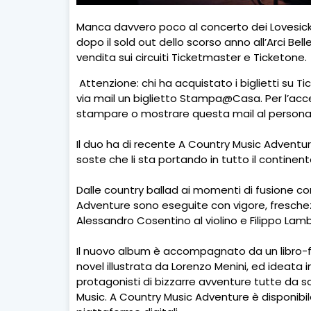
Manca davvero poco al concerto dei Lovesick D
dopo il sold out dello scorso anno all’Arci Bell
vendita sui circuiti Ticketmaster e Ticketone.
Attenzione: chi ha acquistato i biglietti su T
via mail un biglietto Stampa@Casa. Per l’access
stampare o mostrare questa mail al personale 
Il duo ha di recente A Country Music Adventu
soste che li sta portando in tutto il continen
Dalle country ballad ai momenti di fusione con i
Adventure sono eseguite con vigore, freschezza
Alessandro Cosentino al violino e Filippo Lamb
Il nuovo album è accompagnato da un libro-fu
novel illustrata da Lorenzo Menini, ed ideata 
protagonisti di bizzarre avventure tutte da 
Music. A Country Music Adventure è disponibil