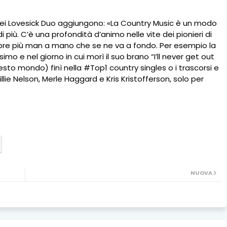
dei Lovesick Duo aggiungono: «La Country Music è un modo
 più. C’è una profondità d’animo nelle vite dei pionieri di
e più man a mano che se ne va a fondo. Per esempio la
mo e nel giorno in cui morì il suo brano “I’ll never get out
esto mondo) finì nella #Top1 country singles o i trascorsi e
illie Nelson, Merle Haggard e Kris Kristofferson, solo per
NUOVA