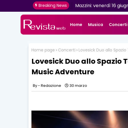
Mazzini: venerdì 16 giugn
Breaking News
Home
Musica
Concerti
Home page
Concerti
Lovesick Duo allo Spazio
Lovesick Duo allo Spazio T
Music Adventure
Redazione
30 marzo