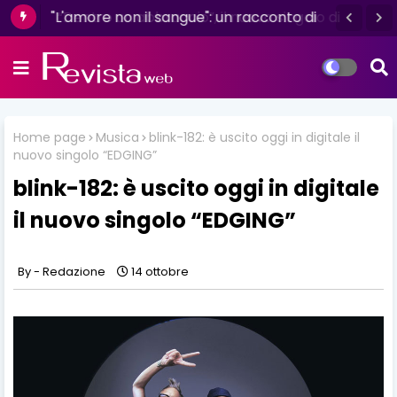
"L'amore non il sangue": un racconto di
resilienza e determinazione firmato da
Luisa D'Amico
Home page
Musica
blink-182: è uscito oggi in digitale il
nuovo singolo “EDGING”
blink-182: è uscito oggi in digitale
il nuovo singolo “EDGING”
Redazione
14 ottobre