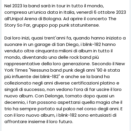
Nel 2023 la band sarà in tour in tutto il mondo,
compresa un’unica data in Italia, venerdì 6 ottobre 2023
all’Unipol Arena di Bologna. Ad aprire il concerto The
Story So Far, gruppo pop punk statunitense.
Dai loro inizi, quasi trent'anni fa, quando hanno iniziato a
suonare in un garage di San Diego, i blink-182 hanno
venduto oltre cinquanta milioni di album in tutto il
mondo, diventando una delle rock band più
rappresentative della loro generazione. Secondo il New
York Times "Nessuna band punk degli anni '90 è stata
più influente dei blink-182" e anche se la band ha
collezionato negli anni diverse certificazioni platino e
singoli di successo, non vedono l’ora di far uscire il loro
nuovo album. Con Delonge, tornato dopo quasi un
decennio, i fan possono aspettarsi quella magia che il
trio ha sempre portato sul palco nel corso degli anni. E
con il loro nuovo album, i blink-182 sono entusiasti di
affrontare insieme il loro futuro.