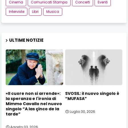
Cinema
Comunicati Stampa
Concerti
Eventi
Interviste
Libri
Musica
ULTIME NOTIZIE
«Il cuore non si arrende»:
SVOSIL: il nuovo singolo è
la speranza e l'ironia di
“MUFASA”
Mimmo Cavallo nel nuovo
singolo “A las çinco de la
Luglio 30, 2026
tarde”
Agosto 03, 2026