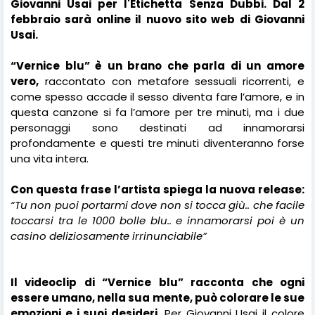
Giovanni Usai per l'Etichetta Senza Dubbi. Dal 2
febbraio sarà online il nuovo sito web di Giovanni
Usai.
“Vernice blu” è un brano che parla di un amore
vero,
raccontato con metafore sessuali ricorrenti, e
come spesso accade il sesso diventa fare l’amore, e in
questa canzone si fa l’amore per tre minuti, ma i due
personaggi sono destinati ad innamorarsi
profondamente e questi tre minuti diventeranno forse
una vita intera.
Con questa frase l’artista spiega la nuova release:
“
Tu non puoi portarmi dove non si tocca giù.. che facile
toccarsi tra le 1000 bolle blu.. e innamorarsi poi è un
casino deliziosamente irrinunciabile
”
Il videoclip di “Vernice blu” racconta che ogni
essere umano, nella sua mente, può colorare le sue
emozioni e i suoi desideri.
Per Giovanni Usai il colore