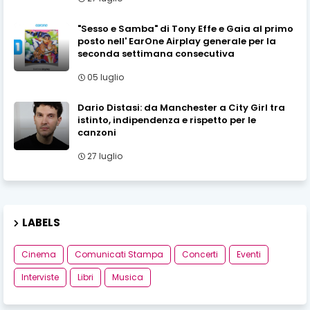
"Sesso e Samba" di Tony Effe e Gaia al primo
posto nell' EarOne Airplay generale per la
seconda settimana consecutiva
05 luglio
Dario Distasi: da Manchester a City Girl tra
istinto, indipendenza e rispetto per le
canzoni
27 luglio
LABELS
Cinema
Comunicati Stampa
Concerti
Eventi
Interviste
Libri
Musica