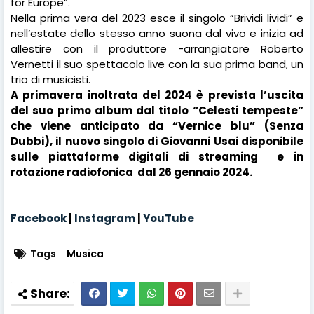
for Europe”.
Nella prima vera del 2023 esce il singolo “Brividi lividi” e
n
ell’estate dello stesso anno suona dal vivo e inizia ad
allestire con il produttore -arrangiatore Roberto
Vernetti il suo spettacolo live con la sua prima band, un
trio di musicisti.
A primavera inoltrata del 2024 è prevista l’uscita
del suo primo album dal titolo “Celesti tempeste”
che viene anticipato da
“Vernice blu” (Senza
Dubbi), il nuovo singolo di Giovanni
Usai
disponibile
sulle piattaforme digitali di streaming
e in
rotazione radiofonica
dal 26 gennaio 2024.
Facebook
|
Instagram
|
YouTube
Tags
Musica