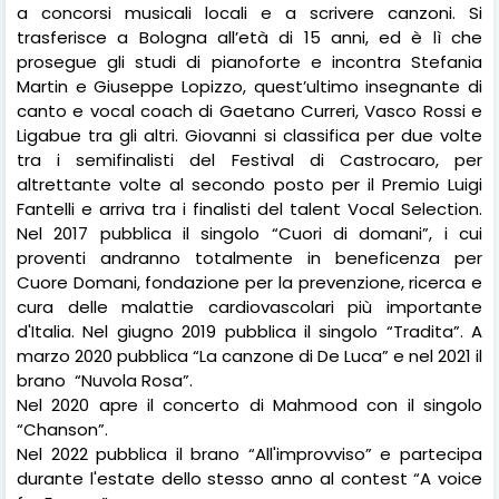
a concorsi musicali locali e a scrivere canzoni. Si
trasferisce a Bologna all’età di 15 anni, ed è lì che
prosegue gli studi di pianoforte e incontra Stefania
Martin e Giuseppe Lopizzo, quest’ultimo insegnante di
canto e vocal coach di Gaetano Curreri, Vasco Rossi e
Ligabue tra gli altri. Giovanni si classifica per due volte
tra i semifinalisti del Festival di Castrocaro, per
altrettante volte al secondo posto per il Premio Luigi
Fantelli e arriva tra i finalisti del talent Vocal Selection.
Nel 2017 pubblica il singolo “Cuori di domani”, i cui
proventi andranno totalmente in beneficenza per
Cuore Domani, fondazione per la prevenzione, ricerca e
cura delle malattie cardiovascolari più importante
d'Italia. Nel giugno 2019 pubblica il singolo “Tradita”. A
marzo 2020 pubblica “La canzone di De Luca” e nel 2021 il
brano
“Nuvola Rosa”.
Nel 2020 apre il concerto di Mahmood con il singolo
“Chanson”.
Nel 2022 pubblica il brano “All'improvviso” e partecipa
durante l'estate dello stesso anno al contest “A voice