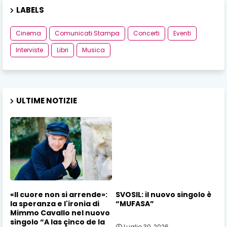
LABELS
Cinema
Comunicati Stampa
Concerti
Eventi
Interviste
Libri
Musica
ULTIME NOTIZIE
«Il cuore non si arrende»:
SVOSIL: il nuovo singolo è
la speranza e l'ironia di
“MUFASA”
Mimmo Cavallo nel nuovo
singolo “A las çinco de la
Luglio 30, 2026