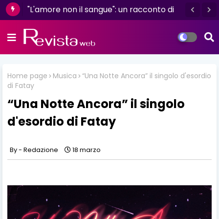
"L'amore non il sangue": un racconto di
resilienza e determinazione firmato da
Luisa D'Amico
Home page
Musica
“Una Notte Ancora” il singolo d'esordio
di Fatay
“Una Notte Ancora” il singolo
d'esordio di Fatay
Redazione
18 marzo