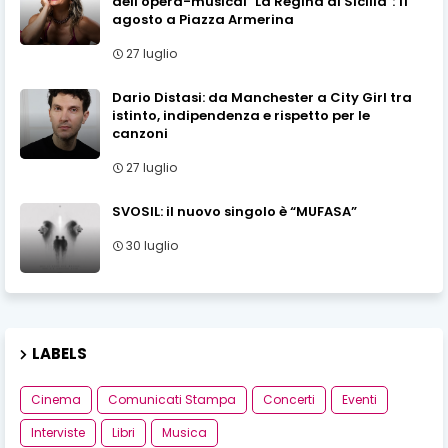
dell'opera-musical "La Regina di Sicilia": 11
agosto a Piazza Armerina
27 luglio
Dario Distasi: da Manchester a City Girl tra
istinto, indipendenza e rispetto per le
canzoni
27 luglio
SVOSIL: il nuovo singolo è “MUFASA”
30 luglio
LABELS
Cinema
Comunicati Stampa
Concerti
Eventi
Interviste
Libri
Musica