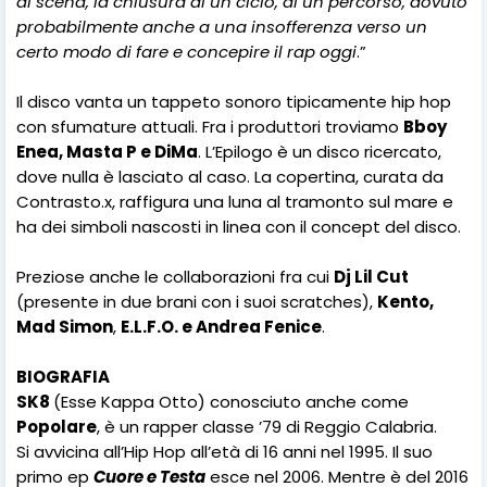
di scena, la chiusura di un ciclo, di un percorso, dovuto
probabilmente anche a una insofferenza verso un
certo modo di fare e concepire il rap oggi
.”
Il disco vanta un tappeto sonoro tipicamente hip hop
con sfumature attuali. Fra i produttori troviamo
Bboy
Enea, Masta P e DiMa
.
L’Epilogo è un disco ricercato,
dove nulla è lasciato al caso. La copertina, curata da
Contrasto.x, raffigura una luna al tramonto sul mare e
ha dei simboli nascosti in linea con il concept del disco.
Preziose anche le collaborazioni fra cui
Dj Lil Cut
(presente in due brani con i suoi scratches),
Kento,
Mad Simon
,
E.L.F.O. e Andrea Fenice
.
BIOGRAFIA
SK8
(Esse Kappa Otto) conosciuto anche come
Popolare
, è un rapper classe ’79 di Reggio Calabria.
Si avvicina all’Hip Hop all’età di 16 anni nel 1995. Il suo
primo ep
Cuore e Testa
esce nel 2006. Mentre è del 2016