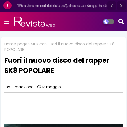
Mazzini: venerdì 16 giugno esce il nuovo
singolo “Se ti va”
Home page
Musica
Fuori il nuovo disco del rapper SK8
POPOLARE
Fuori il nuovo disco del rapper
SK8 POPOLARE
Redazione
13 maggio