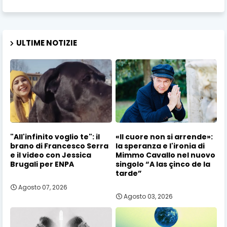
ULTIME NOTIZIE
"All'infinito voglio te": il
«Il cuore non si arrende»:
brano di Francesco Serra
la speranza e l'ironia di
e il video con Jessica
Mimmo Cavallo nel nuovo
Brugali per ENPA
singolo “A las çinco de la
tarde”
Agosto 07, 2026
Agosto 03, 2026