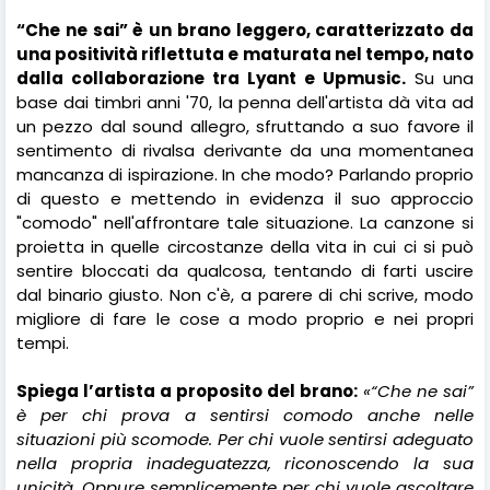
“Che ne sai” è un brano leggero, caratterizzato da
una positività riflettuta e maturata nel tempo, nato
dalla collaborazione tra Lyant e Upmusic.
Su una
base dai timbri anni '70, la penna dell'artista dà vita ad
un pezzo dal sound allegro, sfruttando a suo favore il
sentimento di rivalsa derivante da una momentanea
mancanza di ispirazione. In che modo? Parlando proprio
di questo e mettendo in evidenza il suo approccio
"comodo" nell'affrontare tale situazione. La canzone si
proietta in quelle circostanze della vita in cui ci si può
sentire bloccati da qualcosa, tentando di farti uscire
dal binario giusto. Non c'è, a parere di chi scrive, modo
migliore di fare le cose a modo proprio e nei propri
tempi.
Spiega l’artista a proposito del brano:
«“Che ne sai”
è per chi prova a sentirsi comodo anche nelle
situazioni più scomode. Per chi vuole sentirsi adeguato
nella propria inadeguatezza, riconoscendo la sua
unicità. Oppure semplicemente per chi vuole ascoltare