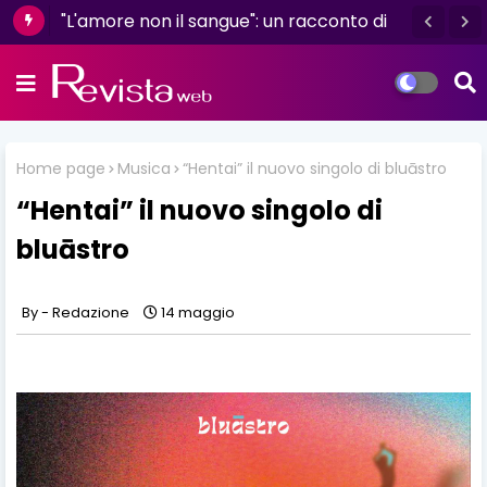
"L'amore non il sangue": un racconto di
resilienza e determinazione firmato da
Luisa D'Amico
Home page
Musica
“Hentai” il nuovo singolo di bluāstro
“Hentai” il nuovo singolo di
bluāstro
Redazione
14 maggio