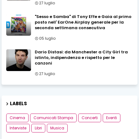
27 luglio
"Sesso e Samba" di Tony Effe e Gaia al primo
posto nell' EarOne Airplay generale per la
seconda settimana consecutiva
05 luglio
Dario Distasi: da Manchester a City Girl tra
istinto, indipendenza e rispetto per le
canzoni
27 luglio
LABELS
Cinema
Comunicati Stampa
Concerti
Eventi
Interviste
Libri
Musica