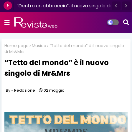
"L'amore non il sangue": un racconto di
“Dentro un abbraccio”, il nuovo singolo di
resilienza e determinazione firmato da
Dèlè, è già in radio e digitale
Luisa D'Amico
Home page
Musica
“Tetto del mondo” è il nuovo singolo
di Mr&Mrs
“Tetto del mondo” è il nuovo
singolo di Mr&Mrs
Redazione
02 maggio