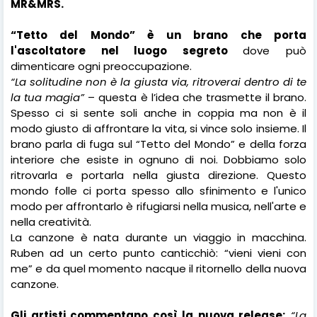
MR&MRS.
“Tetto del Mondo” è un brano che porta
l'ascoltatore nel luogo segreto
dove può
dimenticare ogni preoccupazione.
“La solitudine non è la giusta via, ritroverai dentro di te
la tua magia”
– questa è l’idea che trasmette il brano.
Spesso ci si sente soli anche in coppia ma non è il
modo giusto di affrontare la vita, si vince solo insieme. Il
brano parla di fuga sul “Tetto del Mondo” e della forza
interiore che esiste in ognuno di noi. Dobbiamo solo
ritrovarla e portarla nella giusta direzione. Questo
mondo folle ci porta spesso allo sfinimento e l'unico
modo per affrontarlo è rifugiarsi nella musica, nell'arte e
nella creatività.
La canzone è nata durante un viaggio in macchina.
Ruben ad un certo punto canticchiò: “vieni vieni con
me” e da quel momento nacque il ritornello della nuova
canzone.
Gli artisti commentano così la nuova release:
“La