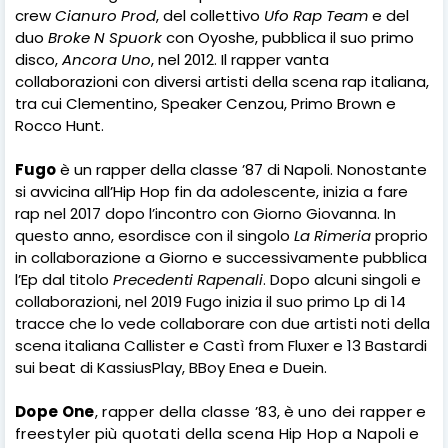
crew
Cianuro Prod
, del collettivo
Ufo Rap Team
e del
duo
Broke N Spuork
con Oyoshe, pubblica il suo primo
disco,
Ancora Uno
, nel 2012. Il rapper vanta
collaborazioni con diversi artisti della scena rap italiana,
tra cui Clementino, Speaker Cenzou, Primo Brown e
Rocco Hunt.
Fugo
è un rapper della classe ’87 di Napoli. Nonostante
si avvicina all’Hip Hop fin da adolescente,
inizia a fare
rap nel 2017 dopo l’incontro con Giorno Giovanna. In
questo anno, esordisce con il singolo
La Rimeria
proprio
in collaborazione a Giorno e successivamente pubblica
l’Ep dal titolo
Precedenti Rapenali
. Dopo alcuni singoli e
collaborazioni, nel 2019 Fugo inizia il suo primo Lp di 14
tracce che lo vede collaborare con due artisti noti della
scena italiana Callister e Castì from Fluxer e 13 Bastardi
sui beat di KassiusPlay, BBoy Enea e Duein.
Dope One
, rapper della classe ’83,
è uno dei rapper e
freestyler più quotati della scena Hip Hop a Napoli e