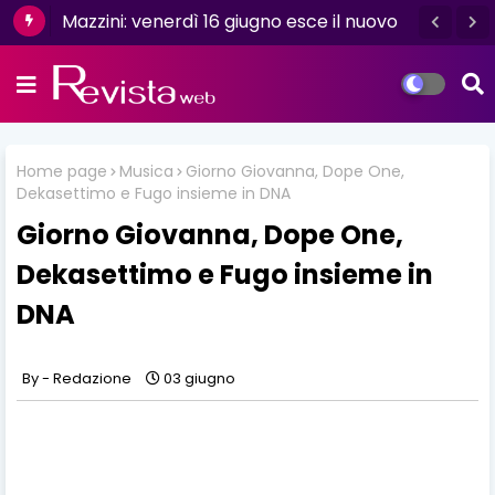
Mazzini: venerdì 16 giugno esce il nuovo
singolo “Se ti va”
Home page
Musica
Giorno Giovanna, Dope One,
Dekasettimo e Fugo insieme in DNA
Giorno Giovanna, Dope One,
Dekasettimo e Fugo insieme in
DNA
Redazione
03 giugno