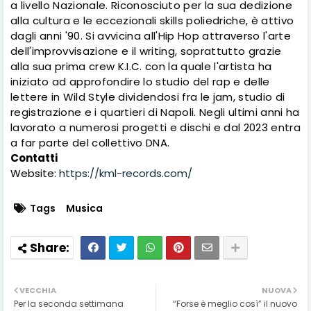
a livello Nazionale. Riconosciuto per la sua dedizione
alla cultura e le eccezionali skills poliedriche,
è a
ttivo
dagli anni '90
. S
i avvicina all'Hip Hop attraverso l'arte
dell'improvvisazione e il writing, soprattutto grazie
alla sua prima crew K.I.C. con la quale l'artista ha
iniziato ad approfondire lo studio del rap e delle
lettere in Wild Style dividendosi fra le jam, studio di
registrazione e i quartieri di Napoli. Negli ultimi anni ha
lavorato a numerosi progetti
e dischi e dal 2023 entra
a far parte del collettivo DNA.
Contatti
Website:
https://kml-records.com/
Tags
Musica
VECCHIA
NUOVA
Per la seconda settimana
“Forse è meglio così” il nuovo