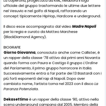
La copertina, progettata da KML, rielabora il logo
ufficiale del gruppo trasformando le ultime due lettere
nel Vesuvio e nel golfo di Napoli, rafforzando un
concept tipicamente HipHop, Hardcore e underground.
Il disco esce accompagnato dal video
Madre Napoli
per la regia e curato da Matteo Marchese
(BlackDiamond Agency).
BIOGRAFIE
Giorno Giovanna
, conosciuto anche come Callister, è
un rapper della classe ‘78 attivo dai primi anni Novanta
quando forma con Paura e Castigo il gruppo
L’Ordine
del Pariamento
, il primo gruppo horrorcore in Italia.
Successivamente entra a far parte dei 13 Bastardi con i
più forti esponenti del rap di Napoli. Dopo aver
cambiato nome, l’artista torna nel 2023 con il disco
La
Paranza Potenziata
.
Dekasettimo
è un rapper della classe ’90, attivo nella
scena underground campana dal 2005. Membro della