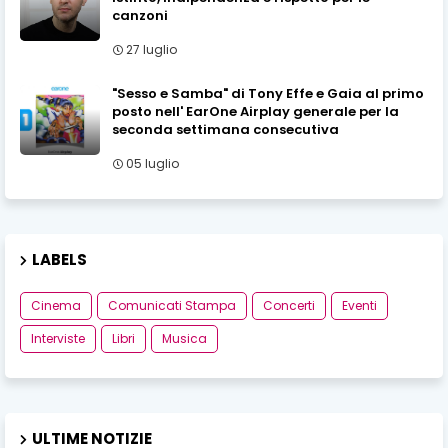
canzoni
27 luglio
"Sesso e Samba" di Tony Effe e Gaia al primo
posto nell' EarOne Airplay generale per la
seconda settimana consecutiva
05 luglio
LABELS
Cinema
Comunicati Stampa
Concerti
Eventi
Interviste
Libri
Musica
ULTIME NOTIZIE