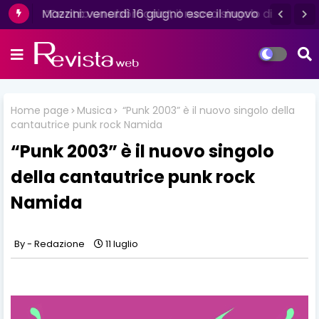
Mazzini: venerdì 16 giugno esce il nuovo
singolo “Se ti va”
Home page
Musica
“Punk 2003” è il nuovo singolo della
cantautrice punk rock Namida
“Punk 2003” è il nuovo singolo
della cantautrice punk rock
Namida
Redazione
11 luglio