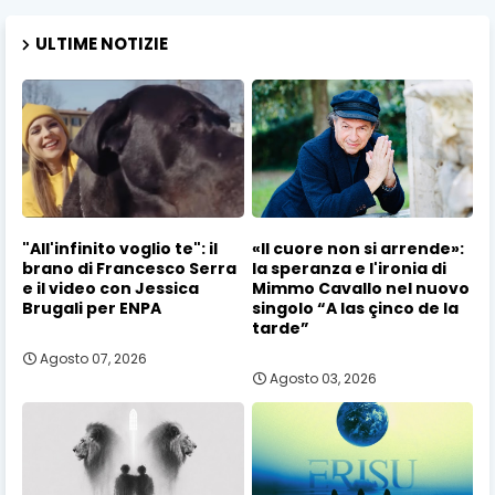
ULTIME NOTIZIE
"All'infinito voglio te": il
«Il cuore non si arrende»:
brano di Francesco Serra
la speranza e l'ironia di
e il video con Jessica
Mimmo Cavallo nel nuovo
Brugali per ENPA
singolo “A las çinco de la
tarde”
Agosto 07, 2026
Agosto 03, 2026