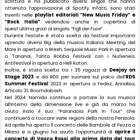
scrittura e ha pubblicato diversi singoli che hanno
ottenuto l’approvazione di Spotify. Infatti, sono stati
inseriti nelle
playlist editoriali “New Music Friday” e
“Rock Italia”
vedendosi anche in copertina di
quest’ultima grazi al singolo “Figli dei Fuori”.
Durante l’estate è stata scelta da festival importanti
aprendo diversi Big della musica italiana: Meeting del
Mare in apertura a Bresh, Sequoie Music Park in apertura
a Tananai, Tanta Robba Festival con i NuGenea,
Antifestival in apertura a Hell Raton.
Inoltre, è stata scelta tra i 35 ragazzi di
Deejay on
Stage 2023
e da RDS per suonare sul palco dell’
RDS
Summer Festival
2023 in apertura a Fedez, Annalisa,
Articolo 31, Boomdabash.
Nel 2024 Namida continua a portare la sua musica
all’interno della dimensione live e già da marzo ha
avuto inizio il suo “Paranaoia Park in Tour” che
continuerà a toccare varie regioni della nostra Penisola.
Ad aprile ha aperto il concerto delle Bambole di Pezza a
Milano e a giugno ha avuto l’opportunità di
aprire il
concerto di Vasco Rossi alla prima data del tour