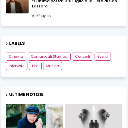
“L'ultima porta” il 31 luglio alla Fiera di San
Lazzaro
27 luglio
LABELS
Cinema
Comunicati Stampa
Concerti
Eventi
Interviste
Libri
Musica
ULTIME NOTIZIE