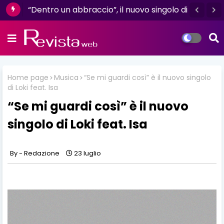
"L'amore non il sangue": un racconto di
“Dentro un abbraccio”, il nuovo singolo di
resilienza e determinazione firmato da
Dèlè, è già in radio e digitale
Luisa D'Amico
Home page
Musica
“Se mi guardi così” è il nuovo singolo
di Loki feat. Isa
“Se mi guardi così” è il nuovo
singolo di Loki feat. Isa
Redazione
23 luglio