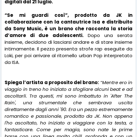
digitali dal 21 luglio.
“Se mi guardi così”, prodotto da JK in
collaborazione con la cantautrice Isa e distribuito
da Sony Music, è un brano che racconta la storia
d’amore di due adolescenti.
Dopo una serata
insieme, decidono di lasciarsi andare e di stare insieme
intimamente. Il pezzo presenta strofe rap eseguite da
Loki, per poi arrivare al ritornello urban Pop interpretato
da ISA.
Spiega l’artista a proposito del brano:
“Mentre ero in
viaggio in treno ho iniziato a sfogliare alcuni beat e ad
ascoltarli. Tra questi, mi sono imbattuto in 'After The
Rain', una strumentale che sembrava uscita
direttamente dagli anni '90. Era un pezzo estremamente
romantico e passionale, prodotto da JK. Non appena
l'ho ascoltato, ho iniziato a viaggiare con la testa, a
fantasticare. Come per magia, sono nate le prime
barre con una linea molto chill, profonda e con un