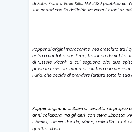
di
Fabri Fibra
o
Emis Killa
. Nel 2020 pubblica su Yo
suo sound che fin dall'inizio va verso i suoni uk del
Rapper di origini marocchine, ma cresciuto tra i 
entra a contatto con il rap, trovando da subito n
di “Essere Ricchi” a cui seguono altri due ep
precedenti sia per mood di scrittura che per sou
Furia
, che decide di prendere l'artista sotto la sua 
Rapper originario di Salerno, debutta sul proprio ca
anni collabora, tra gli altri, con Sfera Ebbasta,
Pe
Charles,
Daves The Kid, Ninho, Emis Killa,
Gué Pe
quattro album.