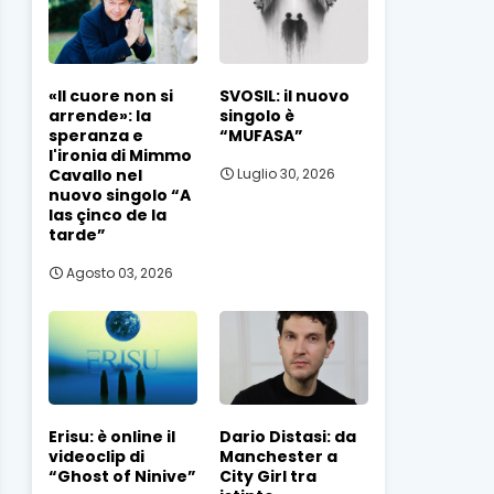
«Il cuore non si
SVOSIL: il nuovo
arrende»: la
singolo è
speranza e
“MUFASA”
l'ironia di Mimmo
Cavallo nel
Luglio 30, 2026
nuovo singolo “A
las çinco de la
tarde”
Agosto 03, 2026
Erisu: è online il
Dario Distasi: da
videoclip di
Manchester a
“Ghost of Ninive”
City Girl tra