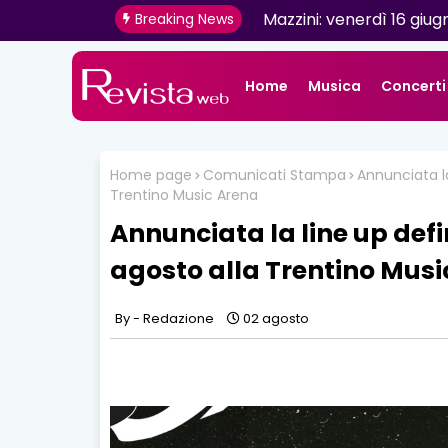
Mazzini: venerdì 16 giugn
Breaking News
Home
Musica
Concerti
Home page
Comunicati Stampa
Annunciata la
Trentino Music Arena
Annunciata la line up defi
agosto alla Trentino Musi
Redazione
02 agosto