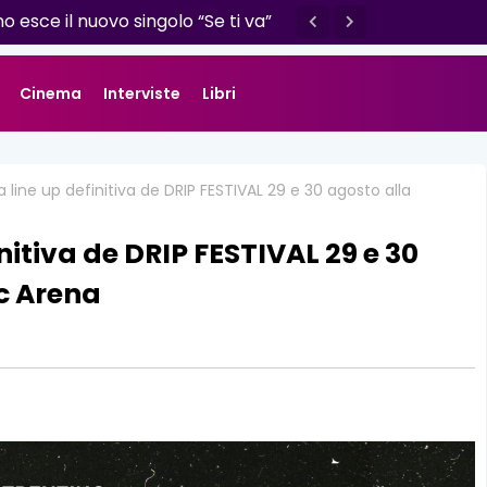
o esce il nuovo singolo “Se ti va”
Cinema
Interviste
Libri
 line up definitiva de DRIP FESTIVAL 29 e 30 agosto alla
nitiva de DRIP FESTIVAL 29 e 30
c Arena