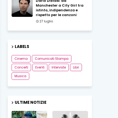
Dario Distasi: da
Manchester a City Girl tra
istinto, indipendenza e
rispetto per le canzoni
27 luglio
LABELS
Cinema
Comunicati Stampa
Concerti
Eventi
Interviste
Libri
Musica
ULTIME NOTIZIE