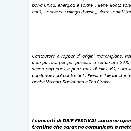
band unica, energica e solare. I Rebel RootZ sono
cori), Francesco Dallago (basso), Pietro Toniolli (tas
Cantautore e rapper di origini marchigiane
.
Nel
stampo rap, per poi passare a settembre 2020 
scena
pop punk
e
punk rock
di
blink-182
,
Sum 4
capitanata dal cantante
Lil Peep
, influenze che 
anche
Nirvana
,
Radiohead
e
The Strokes
.
I concerti di DRIP FESTIVAL saranno ape
trentine
che saranno comunicati a metà