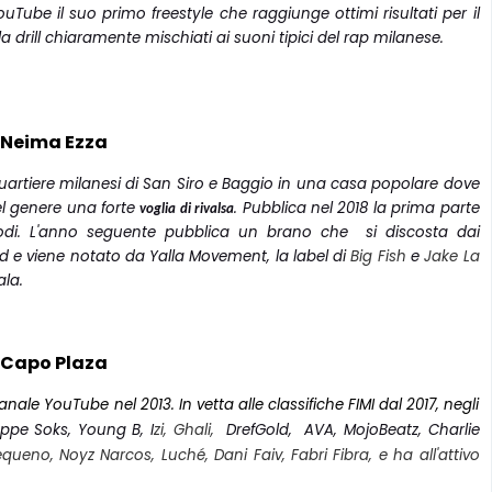
uTube il suo primo freestyle che raggiunge ottimi risultati per il
la drill chiaramente mischiati ai suoni tipici del rap milanese.
Neima Ezza
quartiere milanesi di San Siro e Baggio in una casa popolare dove
el genere una forte
. Pubblica nel 2018 la prima parte
voglia di rivalsa
isodi. L'anno seguente pubblica un brano che
si discosta dai
nd e viene notato da Yalla Movement, la
label di
Big Fish
e
Jake La
ala.
Capo Plaza
nale YouTube nel 2013. In vetta alle classifiche FIMI dal 2017, negli
ppe Soks, Young B, I
zi
, Ghali,
DrefGold,
AVA, MojoBeatz, Charlie
queno, Noyz Narcos, Luché, Dani Faiv, Fabri Fibra, e ha all'attivo