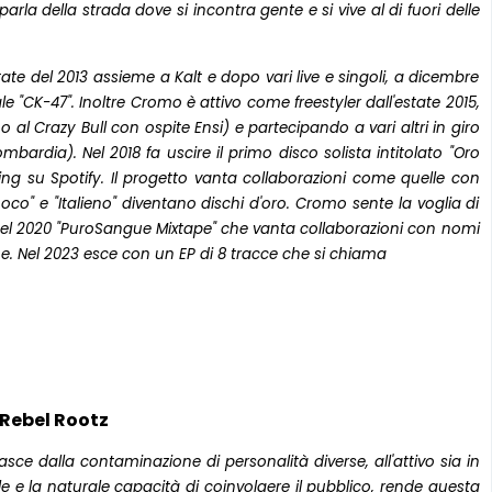
arla della strada dove si incontra gente e si vive al di fuori delle
state del 2013 assieme a Kalt e dopo vari live e singoli, a dicembre
le "CK-47". Inoltre Cromo è attivo come freestyler dall'estate 2015,
o al Crazy Bull con ospite Ensi) e partecipando a vari altri in giro
ombardia). Nel 2018 fa uscire il primo disco solista intitolato "Oro
ing su Spotify. Il progetto vanta collaborazioni come quelle con
Loco" e "Italieno" diventano dischi d'oro. Cromo sente la voglia di
 nel 2020 "PuroSangue Mixtape" che vanta collaborazioni con nomi
e. Nel 2023 esce con un EP di 8 tracce che si chiama
Rebel Rootz
sce dalla contaminazione di personalità diverse, all'attivo sia in
le e la naturale capacità di coinvolgere il pubblico, rende questa