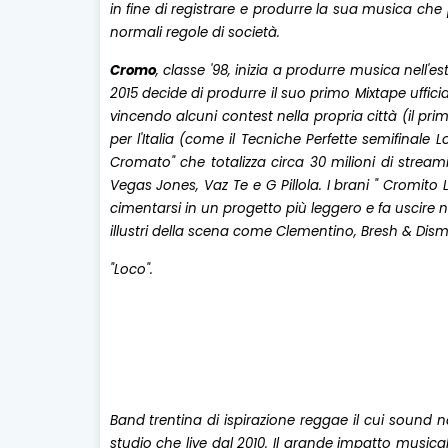
in fine di registrare e produrre la sua musica che p
normali regole di società.
Cromo
, classe '98, inizia a produrre musica nell'e
2015 decide di produrre il suo primo Mixtape ufficia
vincendo alcuni contest nella propria città (il prim
per l'Italia (come il Tecniche Perfette semifinale L
Cromato" che totalizza circa 30 milioni di stream
Vegas Jones, Vaz Te e G Pillola. I brani " Cromito 
cimentarsi in un progetto più leggero e fa uscire
illustri della scena come Clementino, Bresh & Dism
"Loco".
Band trentina di ispirazione reggae il cui sound na
studio che live dal 2010. Il grande impatto musica