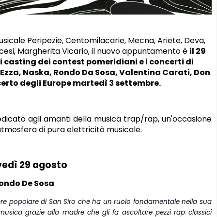
musicale Peripezie, Centomilacarie, Mecna, Ariete, Deva,
rancesi, Margherita Vicario, il nuovo appuntamento è
il 29
i casting dei contest pomeridiani e i concerti di
Ezza, Naska, Rondo Da Sosa, Valentina Carati, Don
ncerto degli Europe martedì 3 settembre.
edicato agli amanti della musica trap/rap, un'occasione
tmosfera di pura elettricità musicale.
vedì 29 agosto
ondo De Sosa
ere popolare di San Siro che ha un ruolo fondamentale nella sua
musica grazie alla madre che gli fa ascoltare
pezzi rap classici