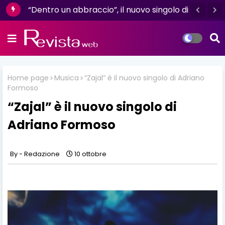
Mazzini: venerdì 16 giugno esce il nuovo
“Dentro un abbraccio”, il nuovo singolo di
singolo “Se ti va”
Dèlè, è già in radio e digitale
Home page
Musica
“Zajal” è il nuovo singolo di Adriano
Formoso
“Zajal” è il nuovo singolo di
Adriano Formoso
Redazione
10 ottobre