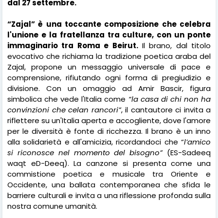
dal 27 settembre.
“Zajal” è una toccante composizione che celebra
l'unione e la fratellanza tra culture, con un ponte
immaginario tra Roma e Beirut.
Il brano, dal titolo
evocativo che richiama la tradizione poetica araba del
Zajal, propone un messaggio universale di pace e
comprensione, rifiutando ogni forma di pregiudizio e
divisione. Con un omaggio ad Amir Bascir, figura
simbolica che vede l'Italia come
“la casa di chi non ha
convinzioni che celan rancori”
, il cantautore ci invita a
riflettere su un'Italia aperta e accogliente, dove l'amore
per le diversità è fonte di ricchezza. Il brano è un inno
alla solidarietà e all'amicizia, ricordandoci che “
l’amico
si riconosce nel momento del bisogno”
(ES-Sadeeq
waqt eD-Deeq). La canzone si presenta come una
commistione poetica e musicale tra Oriente e
Occidente, una ballata contemporanea che sfida le
barriere culturali e invita a una riflessione profonda sulla
nostra comune umanità.