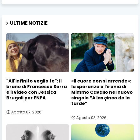
ULTIME NOTIZIE
"All'infinito voglio te": il
«Il cuore non si arrende»:
brano di Francesco Serra
la speranza e l'ironia di
e il video con Jessica
Mimmo Cavallo nel nuovo
Brugali per ENPA
singolo “A las çinco de la
tarde”
Agosto 07, 2026
Agosto 03, 2026