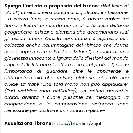
Spiega l’artista a proposito del brano:
«Nel testo di
“Zajal”, intreccio versi carichi di significato e riflessione.
“La stessa luna, la stessa notte, è nostra amica tra
Roma e Beirut” ci ricorda come, al di là delle distanze
geografiche, esistano elementi che accomunano tutti
gli esseri umani. Questa comunanza è espressa con
dolcezza anche nell'immagine del “bimbo che dorme
senza sapere se è a Saida o Milano”, simbolo di una
giovinezza innocente e ignara delle divisioni del mondo
degli adulti. Il brano si sofferma su temi profondi, come
l'importanza di guardare oltre le apparenze e
abbracciare ciò che unisce, piuttosto che ciò che
divide. La frase “una sola mano non può applaudire”
(Ead waHdha maa betSaffeq), un antico proverbio
arabo, diventa il cuore pulsante del messaggio: la
cooperazione e la comprensione reciproca sono
necessarie per costruire un mondo migliore».
Ascolta ora il brano:
https://bfan.link/zajal