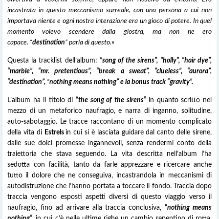
incastrata in questo meccanismo surreale, con una persona a cui non
importava niente e ogni nostra interazione era un gioco di potere. In quel
momento volevo scendere dalla giostra, ma non ne ero
capace.
“
destination
” parla di questo.
»
Questa la tracklist dell’album:
“song of the sirens”, “holly”, “hair dye”,
“marble”, “mr. pretentious”, “break a sweat”, “clueless”, “aurora”,
“destination”,
“
nothing means nothing” e la bonus track “gravity”.
L’album ha il titolo di “
the song of the sirens
” in quanto scritto nel
mezzo di un metaforico naufragio, e narra di inganno, solitudine,
auto-sabotaggio. Le tracce raccontano di un momento complicato
della vita di
Estrels
in cui si è lasciata guidare dal canto delle sirene,
dalle sue dolci promesse ingannevoli, senza rendermi conto della
traiettoria che stava seguendo. La vita descritta nell’album l’ha
sedotta con facilità, tanto da farle apprezzare e ricercare anche
tutto il dolore che ne conseguiva, incastrandola in meccanismi di
autodistruzione che l’hanno portata a toccare il fondo. Traccia dopo
traccia vengono esposti aspetti diversi di questo viaggio verso il
naufragio, fino ad arrivare alla traccia conclusiva, “
nothing means
nothing
”, in cui c’è nelle ultime righe un cambio repentino di rotta.