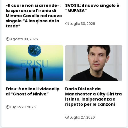
«Il cuore non si arrende»:
SVOSIL: il nuovo singolo è
la speranza e l'ironia di
“MUFASA”
Mimmo Cavallo nel nuovo
singolo “A las çinco de la
Luglio 30, 2026
tarde”
Agosto 03, 2026
Erisu: è online il videoclip
Dario Distasi: da
di “Ghost of Ninive”
Manchester a City Girl tra
istinto, indipendenza e
rispetto per le canzoni
Luglio 28, 2026
Luglio 27, 2026