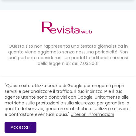
Questo sito non rappresenta una testata giornalistica in
quanto viene aggiornato senza nessuna periodicità. Non
può pertanto considerarsi un prodotto editoriale ai sensi
della legge n.62 del 7.03.2001
CONDIVIDI SU:
"Questo sito utilizza cookie di Google per erogare i propri
servizi e per analizzare il traffico. Il tuo indirizzo IP e il tuo
agente utente sono condivisi con Google, unitamente alle
metriche sulle prestazioni e sulla sicurezza, per garantire la
qualità del servizio, generare statistiche di utilizzo e rilevare
e contrastare eventuali abusi."
Ulteriori informazioni
Home
Chi siamo
Contatti
Privacy Policy
RevistaWeb © 2021. All Right Reserved
Accetta !