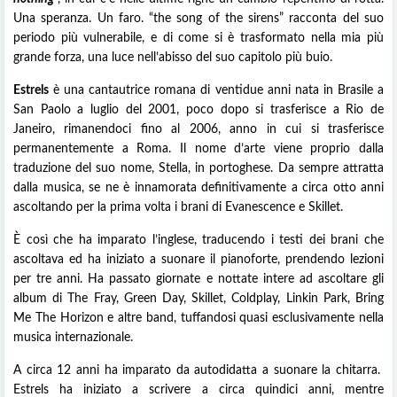
Una speranza. Un faro. “the song of the sirens” racconta del suo
periodo più vulnerabile, e di come si è trasformato nella mia più
grande forza, una luce nell’abisso del suo capitolo più buio.
Estrels
è una cantautrice romana di ventidue anni nata in Brasile a
San Paolo a luglio del 2001, poco dopo si trasferisce a Rio de
Janeiro, rimanendoci fino al 2006, anno in cui si trasferisce
permanentemente a Roma. Il nome d’arte viene proprio dalla
traduzione del suo nome, Stella, in portoghese. Da sempre attratta
dalla musica, se ne è innamorata definitivamente a circa otto anni
ascoltando per la prima volta i brani di Evanescence e Skillet.
È così che ha imparato l’inglese, traducendo i testi dei brani che
ascoltava ed ha iniziato a suonare il pianoforte, prendendo lezioni
per tre anni. Ha passato giornate e nottate intere ad ascoltare gli
album di The Fray, Green Day, Skillet, Coldplay, Linkin Park, Bring
Me The Horizon e altre band, tuffandosi quasi esclusivamente nella
musica internazionale.
A circa 12 anni ha imparato da autodidatta a suonare la chitarra.
Estrels ha iniziato a scrivere a circa quindici anni, mentre