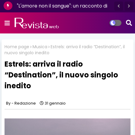
"L'amore non il sangue": un racconto di
resilienza e determinazione firmato da
Luisa D'Amico
Home page
Musica
Estrels: arriva il radio “Destination”, il
nuovo singolo inedito
Estrels: arriva il radio
“Destination”, il nuovo singolo
inedito
Redazione
31 gennaio