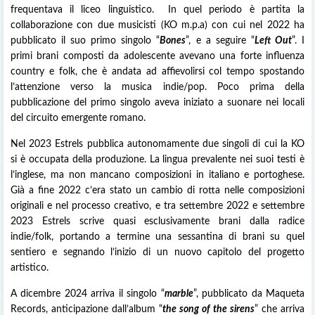
frequentava il liceo linguistico. In quel periodo è partita la
collaborazione con due musicisti (KO m.p.a) con cui nel 2022 ha
pubblicato il suo primo singolo “
Bones
”, e a seguire “
Left Out
”. I
primi brani composti da adolescente avevano una forte influenza
country e folk, che è andata ad affievolirsi col tempo spostando
l’attenzione verso la musica indie/pop. Poco prima della
pubblicazione del primo singolo aveva iniziato a suonare nei locali
del circuito emergente romano.
Nel 2023 Estrels pubblica autonomamente due singoli di cui la KO
si è occupata della produzione. La lingua prevalente nei suoi testi è
l’inglese, ma non mancano composizioni in italiano e portoghese.
Già a fine 2022 c’era stato un cambio di rotta nelle composizioni
originali e nel processo creativo, e tra settembre 2022 e settembre
2023 Estrels scrive quasi esclusivamente brani dalla radice
indie/folk, portando a termine una sessantina di brani su quel
sentiero e segnando l’inizio di un nuovo capitolo del progetto
artistico.
A dicembre 2024 arriva il singolo “
marble
”, pubblicato da Maqueta
Records, anticipazione dall’album “
the song of the sirens
” che arriva