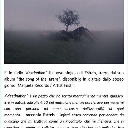
E’ in radio “
destination
” il nuovo singolo di
Estrels
, tratto dal suo
album “
the song of the sirens
”, disponibile in digitale dallo stesso
giorno (Maqueta Records / Artist First).
«“
destination
”
è un pezzo che ho scritto mentalmente mentre guidavo.
Ero in autostrada alle 4:50 del mattino, e mentre acceleravo per vedermi
con una persona mi sono accorta dell’assurdità di quel
momento
-
racconta Estrels
-
infatti stavo correndo per andare da
qualcuno che mi trattava come un giocattolo, che mi mentiva, che si
divertiva a vedermi soffrire, eppure non riuscivo ad evitarlo. Ero