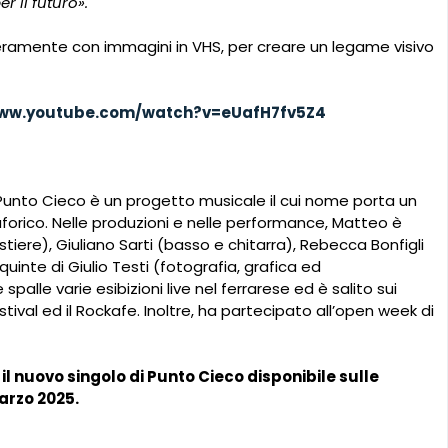
r il futuro».
eramente con immagini in VHS, per creare un legame visivo
www.youtube.com/watch?v=eUafH7fv5Z4
 Punto Cieco è un progetto musicale il cui nome porta un
aforico. Nelle produzioni e nelle performance, Matteo è
iere), Giuliano Sarti (basso e chitarra), Rebecca Bonfigli
quinte di Giulio Testi (fotografia, grafica ed
palle varie esibizioni live nel ferrarese ed è salito sui
estival ed il Rockafe.
Inoltre,
ha partecipato all’open week di
il nuovo singolo di Punto Cieco disponibile sulle
arzo 2025.