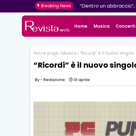
"L'amore non il sangue":
Breaking News
determinazione firmato
Home
Musica
Concerti
Home page
Musica
“Ricordi” è il nuovo singol
“Ricordi” è il nuovo singol
Redazione
01 aprile