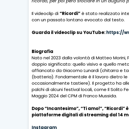
ricordo, per poi però sfociare in un augurio pe
Il videoclip di
“Ricordi”
è stato realizzato int
con un passato lontano evocato dal testo.
Guarda il videoclip su YouTube:
https://
Biografia
Nato nel 2023 dalla volontà di Matteo Morini,
doppio significato: quello visivo e quello met
affiancato da Giacomo Lunardi (chitarra e tast
(batteria). Fondamentale è il lavoro dietro le 
occasionalmente tastiere). Il progetto ha alle s
palchi di alcuni festival locali, come Il Solito F
Maggio 2024 del CPM di Franco Mussida.
Dopo “Incantesimo”, “Ti amo!”, “Ricordi” è 
piattaforme digitali di streaming dal 14 m
Instagram