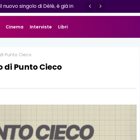
 un racconto di resilienza e
 da Luisa D'Amico
Cinema
Interviste
Libri
o di Punto Cieco
o di Punto Cieco