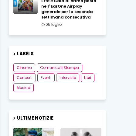
Effe e Gaia al primo posto
nell' EarOne Airplay
generale per la seconda
settimana consecutiva
05 luglio
LABELS
Cinema
Comunicati Stampa
Concerti
Eventi
Interviste
Libri
Musica
ULTIME NOTIZIE