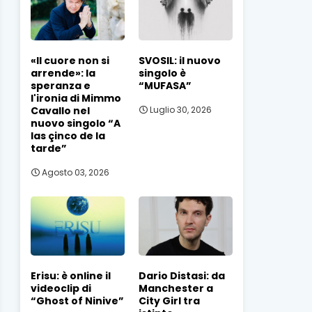
«Il cuore non si
SVOSIL: il nuovo
arrende»: la
singolo è
speranza e
“MUFASA”
l'ironia di Mimmo
Cavallo nel
Luglio 30, 2026
nuovo singolo “A
las çinco de la
tarde”
Agosto 03, 2026
Erisu: è online il
Dario Distasi: da
videoclip di
Manchester a
“Ghost of Ninive”
City Girl tra