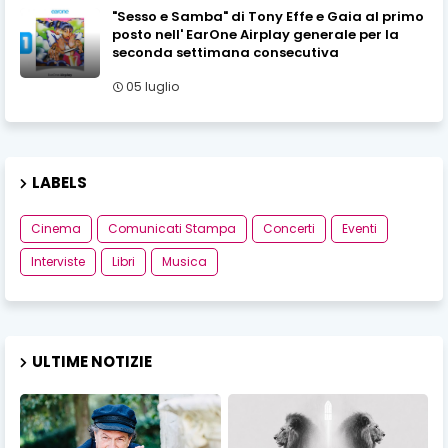
"Sesso e Samba" di Tony Effe e Gaia al primo
posto nell' EarOne Airplay generale per la
seconda settimana consecutiva
05 luglio
LABELS
Cinema
Comunicati Stampa
Concerti
Eventi
Interviste
Libri
Musica
ULTIME NOTIZIE