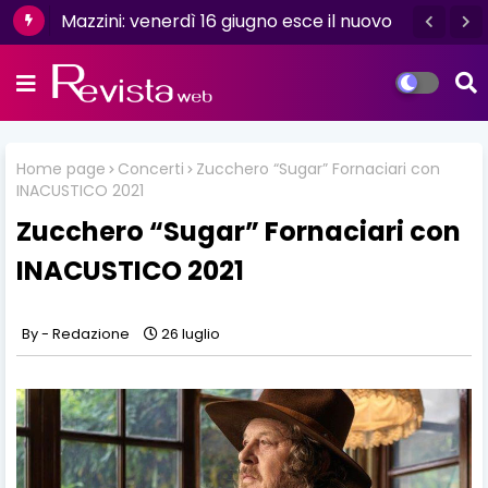
Mazzini: venerdì 16 giugno esce il nuovo
singolo “Se ti va”
Home page
Concerti
Zucchero “Sugar” Fornaciari con
INACUSTICO 2021
Zucchero “Sugar” Fornaciari con
INACUSTICO 2021
Redazione
26 luglio