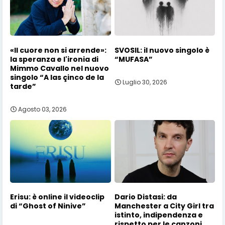
«Il cuore non si arrende»:
SVOSIL: il nuovo singolo è
la speranza e l'ironia di
“MUFASA”
Mimmo Cavallo nel nuovo
singolo “A las çinco de la
Luglio 30, 2026
tarde”
Agosto 03, 2026
Erisu: è online il videoclip
Dario Distasi: da
di “Ghost of Ninive”
Manchester a City Girl tra
istinto, indipendenza e
rispetto per le canzoni