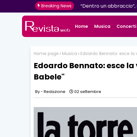
Mazzini: venerdì 16 giugn
Breaking News
Home
Musica
Concerti
Home page
Musica
Edoardo Bennato: esce la v
Edoardo Bennato: esce la v
Babele"
Redazione
02 settembre