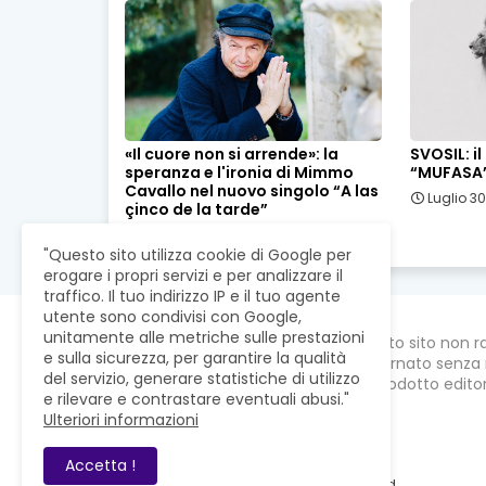
«Il cuore non si arrende»: la
SVOSIL: i
speranza e l'ironia di Mimmo
“MUFASA
Cavallo nel nuovo singolo “A las
Luglio 30
çinco de la tarde”
Agosto 03, 2026
"Questo sito utilizza cookie di Google per
erogare i propri servizi e per analizzare il
traffico. Il tuo indirizzo IP e il tuo agente
utente sono condivisi con Google,
unitamente alle metriche sulle prestazioni
Questo sito non r
e sulla sicurezza, per garantire la qualità
aggiornato senza 
del servizio, generare statistiche di utilizzo
un prodotto editori
e rilevare e contrastare eventuali abusi."
Ulteriori informazioni
Accetta !
RevistaWeb © 2021. All Right Reserved