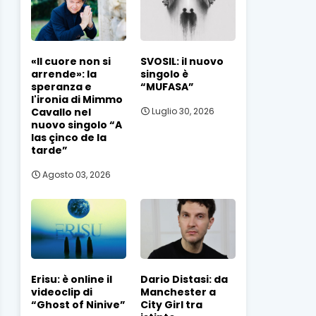
«Il cuore non si
SVOSIL: il nuovo
arrende»: la
singolo è
speranza e
“MUFASA”
l'ironia di Mimmo
Cavallo nel
Luglio 30, 2026
nuovo singolo “A
las çinco de la
tarde”
Agosto 03, 2026
Erisu: è online il
Dario Distasi: da
videoclip di
Manchester a
“Ghost of Ninive”
City Girl tra