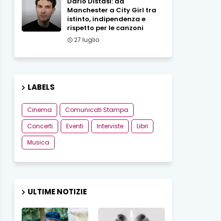
Dario Distasi: da
Manchester a City Girl tra
istinto, indipendenza e
rispetto per le canzoni
27 luglio
LABELS
Cinema
Comunicati Stampa
Concerti
Eventi
Interviste
Libri
Musica
ULTIME NOTIZIE