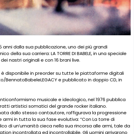
 anni dalla sua pubblicazione, uno dei più grandi
nico della sua carriera: LA TORRE DI BABELE, in una speciale
i nastri originali e con 16 brani live.
 è disponibile in preorder su tutte le piattaforme digitali
nk.to/BennatoBabeleLEGACY e pubblicato in doppio CD, in
’anticonformismo musicale e ideologico, nel 1976 pubblica
atti artistici somatici del grande rocker italiano.
gnata dallo stesso cantautore, raffigurava la progressione
 armi in tutta la sua fase evolutiva: “Con La torre di
ico di un’umanità cieca nella sua rincorsa alle armi, tale da
lation incontrollata ed incontrollabile. Gli uomini arrivarono