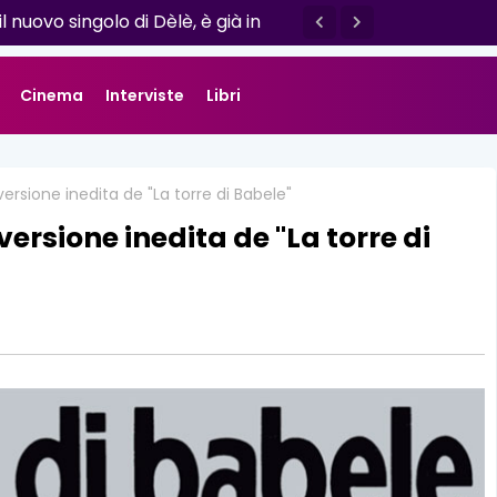
o esce il nuovo singolo “Se ti va”
Cinema
Interviste
Libri
ersione inedita de "La torre di Babele"
ersione inedita de "La torre di