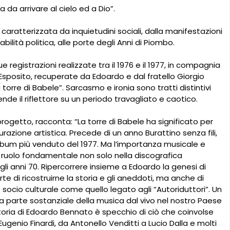
 da arrivare al cielo ed a Dio”.
aratterizzata da inquietudini sociali, dalla manifestazioni
lità politica, alle porte degli Anni di Piombo.
 registrazioni realizzate tra il 1976 e il 1977, in compagnia
 Esposito, recuperate da Edoardo e dal fratello Giorgio
orre di Babele”. Sarcasmo e ironia sono tratti distintivi
nde il riflettore su un periodo travagliato e caotico.
progetto, racconta: “La torre di Babele ha significato per
azione artistica. Precede di un anno Burattino senza fili,
album più venduto del 1977. Ma l’importanza musicale e
n ruolo fondamentale non solo nella discografica
li anni 70. Ripercorrere insieme a Edoardo la genesi di
 di ricostruirne la storia e gli aneddoti, ma anche di
 socio culturale come quello legato agli “Autoriduttori”. Un
 parte sostanziale della musica dal vivo nel nostro Paese
toria di Edoardo Bennato è specchio di ciò che coinvolse
Eugenio Finardi, da Antonello Venditti a Lucio Dalla e molti