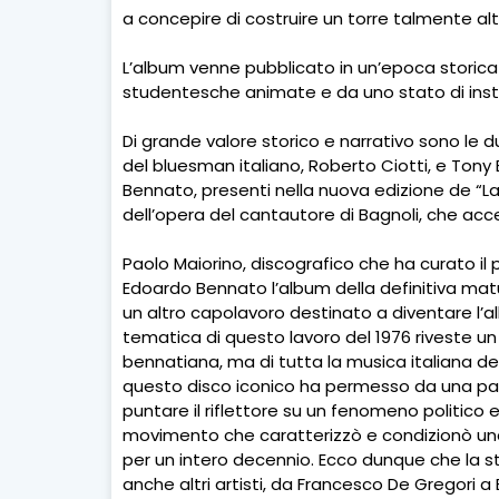
a concepire di costruire un torre talmente alta
L’album venne pubblicato in un’epoca storica c
studentesche animate e da uno stato di instabi
Di grande valore storico e narrativo sono le due
del bluesman italiano, Roberto Ciotti, e Tony
Bennato, presenti nella nuova edizione de “La t
dell’opera del cantautore di Bagnoli, che acce
Paolo Maiorino, discografico che ha curato il 
Edoardo Bennato l’album della definitiva matur
un altro capolavoro destinato a diventare l’
tematica di questo lavoro del 1976 riveste u
bennatiana, ma di tutta la musica italiana deg
questo disco iconico ha permesso da una parte
puntare il riflettore su un fenomeno politico e
movimento che caratterizzò e condizionò una
per un intero decennio. Ecco dunque che la s
anche altri artisti, da Francesco De Gregori a 