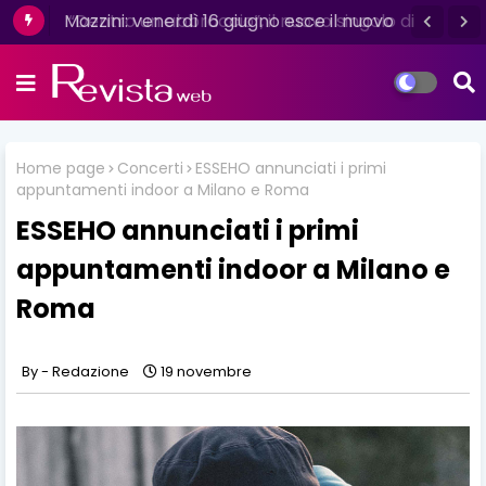
Mazzini: venerdì 16 giugno esce il nuovo
singolo “Se ti va”
Home page
Concerti
ESSEHO annunciati i primi
appuntamenti indoor a Milano e Roma
ESSEHO annunciati i primi
appuntamenti indoor a Milano e
Roma
Redazione
19 novembre