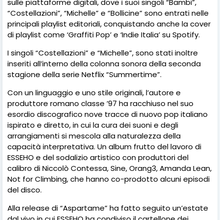
sulle piattaforme digitali, dove i suoi singoli “Bambi”,
“Costellazioni”, “Michelle” e “Bollicine” sono entrati nelle
principali playlist editoriali, conquistando anche la cover
di playlist come ‘Graffiti Pop’ e ‘Indie Italia’ su Spotify.
I singoli “Costellazioni” e “Michelle”, sono stati inoltre
inseriti all’interno della colonna sonora della seconda
stagione della serie Netflix “Summertime”.
Con un linguaggio e uno stile originali, l’autore e
produttore romano classe ’97 ha racchiuso nel suo
esordio discografico nove tracce di nuovo pop italiano
ispirato e diretto, in cui la cura dei suoni e degli
arrangiamenti si mescola alla naturalezza della
capacità interpretativa. Un album frutto del lavoro di
ESSEHO e del sodalizio artistico con produttori del
calibro di Niccolò Contessa, Sine, Orang3, Amanda Lean,
Not for Climbing, che hanno co-prodotto alcuni episodi
del disco.
Alla release di “Aspartame” ha fatto seguito un’estate
dal vivo in cui ESSEHO ha condiviso il cartellone dei