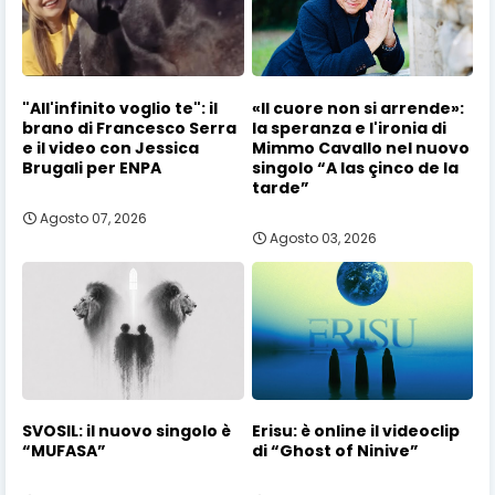
"All'infinito voglio te": il
«Il cuore non si arrende»:
brano di Francesco Serra
la speranza e l'ironia di
e il video con Jessica
Mimmo Cavallo nel nuovo
Brugali per ENPA
singolo “A las çinco de la
tarde”
Agosto 07, 2026
Agosto 03, 2026
SVOSIL: il nuovo singolo è
Erisu: è online il videoclip
“MUFASA”
di “Ghost of Ninive”