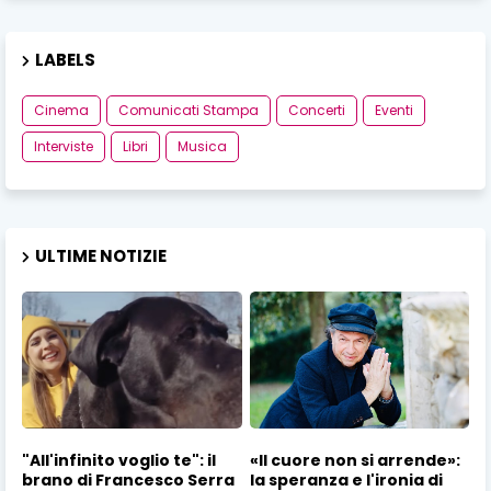
LABELS
Cinema
Comunicati Stampa
Concerti
Eventi
Interviste
Libri
Musica
ULTIME NOTIZIE
"All'infinito voglio te": il
«Il cuore non si arrende»:
brano di Francesco Serra
la speranza e l'ironia di