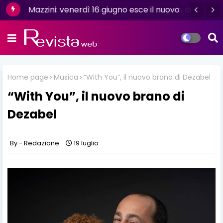
Mazzini: venerdì 16 giugno esce il nuovo
singolo “Se ti va”
Home page
Musica
“With You”, il nuovo brano di Dezabel
“With You”, il nuovo brano di
Dezabel
Redazione
19 luglio