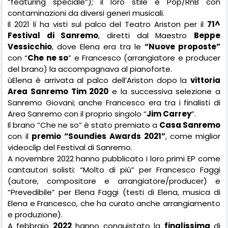
“featuring speciale”); il loro stile è Pop/RnB con
contaminazioni da diversi generi musicali.
Il 2021 li ha visti sul palco del Teatro Ariston per il
71^
Festival di Sanremo
, diretti dal Maestro
Beppe
Vessicchio
, dove Elena era tra le
“Nuove proposte”
con “
Che ne so
” e Francesco (arrangiatore e producer
del brano) la accompagnava al pianoforte.
ùElena è arrivata al palco dell’Ariston dopo la
vittoria
Area Sanremo Tim 2020
e la successiva selezione a
Sanremo Giovani; anche Francesco era tra i finalisti di
Area Sanremo con il proprio singolo “
Jim Carrey
”.
Il brano “Che ne so” è stato premiato a
Casa Sanremo
con il
premio “Soundies Awards 2021”
, come
miglior
videoclip del Festival di Sanremo.
A novembre 2022 hanno pubblicato i loro primi EP come
cantautori solisti: “Molto di più” per Francesco Faggi
(autore, compositore e arrangiatore/producer) e
“Prevedibile” per Elena Faggi (testi di Elena, musica di
Elena e Francesco, che ha curato anche arrangiamento
e produzione).
A febbraio
2022
hanno conquistato la
finalissima
di