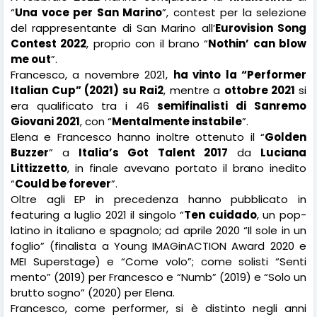
“
Una voce per San Marino
”, contest per la selezione
del rappresentante di San Marino all’
Eurovision Song
Contest 2022
, proprio con il brano “
Nothin’ can blow
me out
”.
Francesco, a novembre 2021,
ha vinto la “Performer
Italian Cup” (2021) su Rai2
, mentre a
ottobre 2021
si
era qualificato
tra i 46
semifinalisti di Sanremo
Giovani 2021
, con “
Mentalmente instabile
”.
Elena e Francesco hanno inoltre ottenuto il “
Golden
Buzzer
” a
Italia’s Got Talent 2017
da
Luciana
Littizzetto
, in finale avevano portato il brano inedito
“
Could be forever
”.
Oltre agli EP in precedenza hanno pubblicato in
featuring a luglio 2021 il singolo “
Ten cuidado
, un pop-
latino in italiano e spagnolo; ad aprile 2020 “Il sole in un
foglio” (finalista a Young IMAGinACTION Award 2020 e
MEI Superstage) e “Come volo”; come solisti “Senti
mento” (2019) per Francesco e “Numb” (2019) e “Solo un
brutto sogno” (2020) per Elena.
Francesco, come performer, si è distinto negli anni