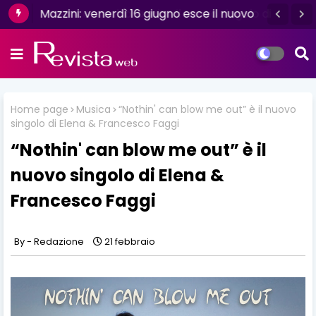
Mazzini: venerdì 16 giugno esce il nuovo
singolo “Se ti va”
Home page
Musica
“Nothin' can blow me out” è il nuovo
singolo di Elena & Francesco Faggi
“Nothin' can blow me out” è il
nuovo singolo di Elena &
Francesco Faggi
Redazione
21 febbraio