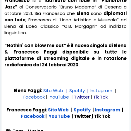
Francesco
si è
laureato con lode in “Pianoforte
Jazz”
al Conservatorio “Bruno Maderna” di Cesena a
ottobre 2021. Sia Francesco che
Elena
sono
diplomati
con lode
, Francesco al “Liceo Artistico e Musicale” ed
Elena al Liceo Classico “G.B. Morgagni” ad indirizzo
linguistico.
“Nothin' can blow me out” è il nuovo singolo di Elena
& Francesco Faggi disponibile su tutte le
piattaforme di streaming digitale e in rotazione
radiofonica dal 24 febbrai 2023.
Elena Faggi:
Sito Web
|
Spotify
|
Instagram
|
Facebook
|
YouTube
|
Twitter
|
Tik Tok
Francesco Faggi:
Sito Web
|
Spotify
|
Instagram
|
Facebook
|
YouTube
|
Twitter
|
Tik Tok
Tags
Musica