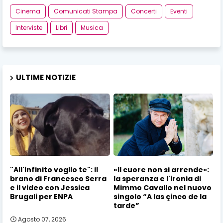
Cinema
Comunicati Stampa
Concerti
Eventi
Interviste
Libri
Musica
ULTIME NOTIZIE
"All'infinito voglio te": il
«Il cuore non si arrende»:
brano di Francesco Serra
la speranza e l'ironia di
e il video con Jessica
Mimmo Cavallo nel nuovo
Brugali per ENPA
singolo “A las çinco de la
tarde”
Agosto 07, 2026