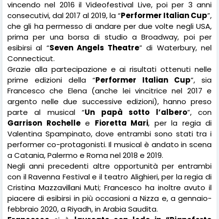
vincendo nel 2016 il Videofestival Live, poi per 3 anni
consecutivi, dal 2017 al 2019, la “
Performer Italian Cup
”,
che gli ha permesso di andare per due volte negli USA,
prima per una borsa di studio a Broadway, poi per
esibirsi al “
Seven Angels Theatre
” di Waterbury, nel
Connecticut.
Grazie alla partecipazione e ai risultati ottenuti nelle
prime edizioni della “
Performer Italian Cup
”, sia
Francesco che Elena (anche lei vincitrice nel 2017 e
argento nelle due successive edizioni), hanno preso
parte al musical “
Un papà sotto l’albero
”, con
Garrison Rochelle
e
Fioretta Mari
, per la regia di
Valentina Spampinato, dove entrambi sono stati tra i
performer co-protagonisti. Il musical è andato in scena
a Catania, Palermo e Roma nel 2018 e 2019.
Negli anni precedenti altre opportunità per entrambi
con il Ravenna Festival e il teatro Alighieri, per la regia di
Cristina Mazzavillani Muti; Francesco ha inoltre avuto il
piacere di esibirsi in più occasioni a Nizza e, a gennaio-
febbraio 2020, a Riyadh, in Arabia Saudita.