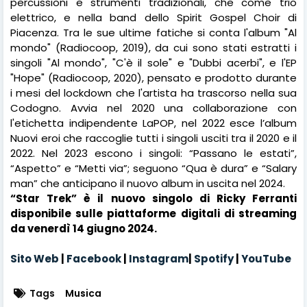
percussioni e strumenti tradizionali, che come trio
elettrico, e nella band dello Spirit Gospel Choir di
Piacenza. Tra le sue ultime fatiche si conta l'album "Al
mondo" (Radiocoop, 2019), da cui sono stati estratti i
singoli "Al mondo", "C'è il sole" e "Dubbi acerbi", e l'EP
"Hope" (Radiocoop, 2020), pensato e prodotto durante
i mesi del lockdown che l'artista ha trascorso nella sua
Codogno. Avvia nel 2020 una collaborazione con
l'etichetta indipendente LaPOP, nel 2022 esce l’album
Nuovi eroi che raccoglie tutti i singoli usciti tra il 2020 e il
2022. Nel 2023 escono i singoli: “Passano le estati”,
“Aspetto” e “Metti via”; seguono “Qua è dura” e “Salary
man” che anticipano il nuovo album in uscita nel 2024.
“Star Trek” è il nuovo singolo di Ricky Ferranti
disponibile sulle piattaforme digitali di streaming
da venerdì 14 giugno 2024.
Sito Web
|
Facebook
|
Instagram
|
Spotify
|
YouTube
Tags
Musica