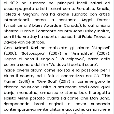
al 2012, ha suonato nei principali locali italiani ed
accompagnato artisti italiani come: Fiordaliso, Smaila,
Faletti e Grignani; ma ha anche suonato con artisti
internazionali, come la cantante Angel Forrest
(vincitrice di 3 blues Awards in Canada); la californiana
Sherrita Duran e il cantante country John Luskey. Inoltre,
con il trio Are Jay ha aperto i concerti di Fabio Treves e
Davide van de Sfroos.
Con Animali Rari ha realizzato gli album "Stagioni"
(2006), "Sottosopra" (2007) e "Animalilive" (2007).
Degno di nota il singolo "Già colpevoli", parte della
colonna sonora del film "Va dove ti porta il cuore".
Incide diversi album come solista, e la passione per il
blues il country ed il folk si concretizza nei CD "This
Flame" (2016) e “One Soul” (2017) in cui emergono le
chitarre acustiche unite a strumenti tradizionali quali
banjo, mandolino, armonica e stomp box. Il progetto
solista viene portato avanti sia come One Man Band,
riproponendo brani originali e cover suonando
contemporaneamente chitarre acustiche, armoniche e