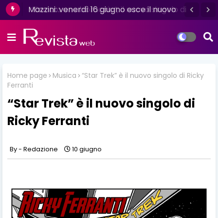
Mazzini: venerdì 16 giugno esce il nuovo
singolo “Se ti va”
Home page
Musica
“Star Trek” è il nuovo singolo di Ricky
Ferranti
“Star Trek” è il nuovo singolo di
Ricky Ferranti
Redazione
10 giugno