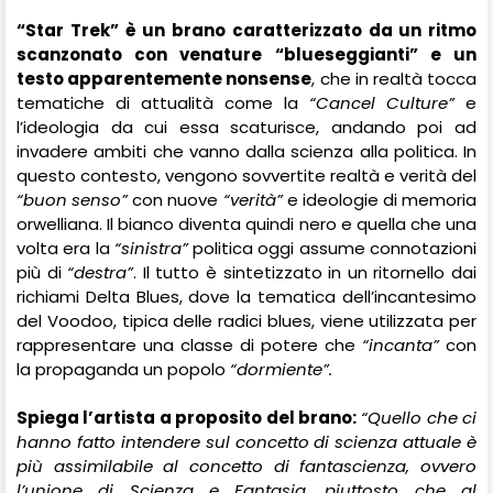
“Star Trek” è un brano caratterizzato da un ritmo
scanzonato con venature “blueseggianti” e un
testo apparentemente nonsense
, che in realtà tocca
tematiche di attualità come la
“Cancel Culture”
e
l’ideologia da cui essa scaturisce, andando poi ad
invadere ambiti che vanno dalla scienza alla politica. In
questo contesto, vengono sovvertite realtà e verità del
“buon senso”
con nuove
“verità”
e ideologie di memoria
orwelliana. Il bianco diventa quindi nero e quella che una
volta era la
“sinistra”
politica oggi assume connotazioni
più di
“destra”
. Il tutto è sintetizzato in un ritornello dai
richiami Delta Blues, dove la tematica dell’incantesimo
del Voodoo, tipica delle radici blues, viene utilizzata per
rappresentare una classe di potere che
“incanta”
con
la propaganda un popolo
“dormiente”.
Spiega l’artista a proposito del brano:
“Quello che ci
hanno fatto intendere sul concetto di scienza attuale è
più assimilabile al concetto di fantascienza, ovvero
l’unione di Scienza e Fantasia, piuttosto che al