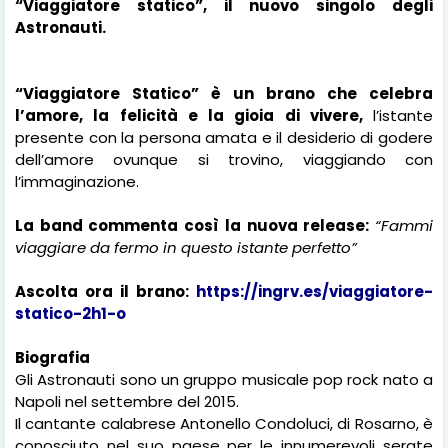
“Viaggiatore statico”, il nuovo singolo degli
Astronauti.
“Viaggiatore Statico” è un brano che celebra
l’amore, la felicità e la gioia di vivere,
l’istante
presente con la persona amata e il desiderio di godere
dell’amore ovunque si trovino, viaggiando con
l’immaginazione.
La band commenta così la nuova release:
“Fammi
viaggiare da fermo in questo istante perfetto”
Ascolta ora il brano:
https://ingrv.es/viaggiatore-
statico-2h1-o
Biografia
Gli Astronauti sono un gruppo musicale pop rock nato a
Napoli nel settembre del 2015.
Il cantante calabrese Antonello Condoluci, di Rosarno, è
conosciuto nel suo paese per le innumerevoli serate