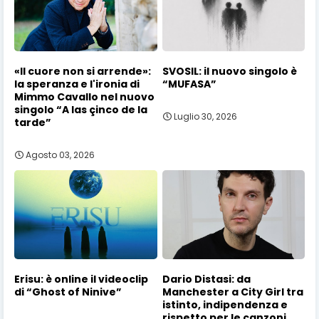
«Il cuore non si arrende»:
SVOSIL: il nuovo singolo è
la speranza e l'ironia di
“MUFASA”
Mimmo Cavallo nel nuovo
singolo “A las çinco de la
Luglio 30, 2026
tarde”
Agosto 03, 2026
Erisu: è online il videoclip
Dario Distasi: da
di “Ghost of Ninive”
Manchester a City Girl tra
istinto, indipendenza e
rispetto per le canzoni