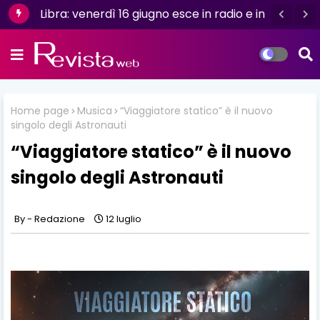
Ianez presenta "Ghiaccio"
Libra: venerdì 16 giugno esce in radio e in
digitale “Isola” il singolo d'esordio
Home page
Musica
“Viaggiatore statico” è il nuovo
singolo degli Astronauti
“Viaggiatore statico” è il nuovo
singolo degli Astronauti
Redazione
12 luglio