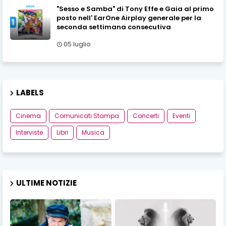
"Sesso e Samba" di Tony Effe e Gaia al primo
posto nell' EarOne Airplay generale per la
seconda settimana consecutiva
05 luglio
LABELS
Cinema
Comunicati Stampa
Concerti
Eventi
Interviste
Libri
Musica
ULTIME NOTIZIE