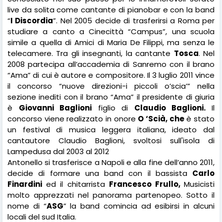
live da solita come cantante di pianobar e con la band
“
I Discordia
”. Nel 2005 decide di trasferirsi a Roma per
studiare a canto a Cinecittà “Campus”, una scuola
simile a quella di Amici di Maria De Filippi, ma senza le
telecamere. Tra gli insegnanti, la cantante
Tosca
. Nel
2008 partecipa all’accademia di Sanremo con il brano
“Ama” di cui è autore e compositore. Il 3 luglio 2011 vince
il concorso “nuove direzioni-i piccoli o’scia’” nella
sezione inediti con il brano “Ama” il presidente di giuria
è
Giovanni Baglioni
figlio di
Claudio Baglioni.
Il
concorso viene realizzato in onore
O ‘Scià, che
è stato
un festival di musica leggera italiana, ideato dal
cantautore Claudio Baglioni, svoltosi sull'isola di
Lampedusa dal 2003 al 2012
Antonello si trasferisce a Napoli e alla fine dell’anno 2011,
decide di formare una band con il bassista
Carlo
Finardini
ed il chitarrista
Francesco Frullo,
Musicisti
molto apprezzati nel panorama partenopeo. Sotto il
nome di “
ASG
” la band comincia ad esibirsi in alcuni
locali del sud Italia.