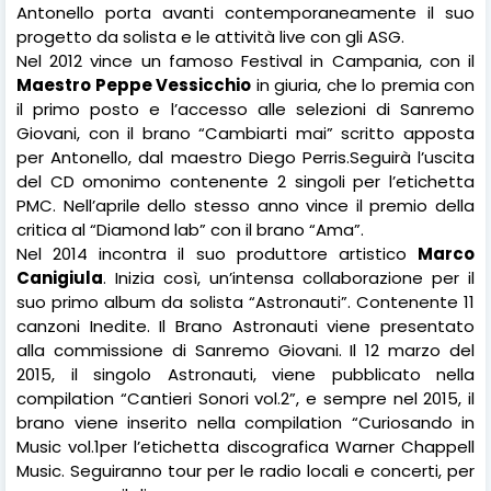
Antonello porta avanti contemporaneamente il suo
progetto da solista e le attività live con gli ASG.
Nel 2012 vince un famoso Festival in Campania, con il
Maestro Peppe Vessicchio
in giuria, che lo premia con
il primo posto e l’accesso alle selezioni di Sanremo
Giovani, con il brano “Cambiarti mai” scritto apposta
per Antonello, dal maestro Diego Perris.Seguirà l’uscita
del CD omonimo contenente 2 singoli per l’etichetta
PMC. Nell’aprile dello stesso anno vince il premio della
critica al “Diamond lab” con il brano “Ama”.
Nel 2014 incontra il suo produttore artistico
Marco
Canigiula
. Inizia così, un’intensa collaborazione per il
suo primo album da solista “Astronauti”. Contenente 11
canzoni Inedite. Il Brano Astronauti viene presentato
alla commissione di Sanremo Giovani. Il 12 marzo del
2015, il singolo Astronauti, viene pubblicato nella
compilation “Cantieri Sonori vol.2”, e sempre nel 2015, il
brano viene inserito nella compilation “Curiosando in
Music vol.1per l’etichetta discografica Warner Chappell
Music. Seguiranno tour per le radio locali e concerti, per