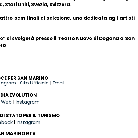
 Stati Uniti, Svezia, Svizzera.
attro
semifinali di selezione, una dedicata agli artisti
o” si svolgerà presso il
Teatro Nuovo di Dogana a San
oro
.
CE PER SAN MARINO
stagram
|
Sito Ufficiale
|
Email
DIA EVOLUTION
o Web
|
Instagram
DI STATO PER IL TURISMO
ebook
|
Instagram
AN MARINO RTV