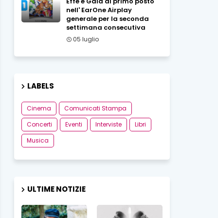
Effe e Gaia al primo posto
nell' EarOne Airplay
generale per la seconda
settimana consecutiva
05 luglio
LABELS
Cinema
Comunicati Stampa
Concerti
Eventi
Interviste
Libri
Musica
ULTIME NOTIZIE