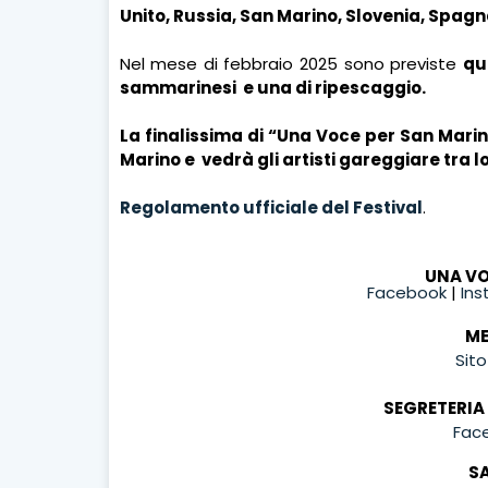
Unito, Russia, San Marino, Slovenia, Spagna,
Nel mese di febbraio 2025 sono previste
qu
sammarinesi
e una di ripescaggio.
La finalissima di “Una Voce per San Marin
Marino e
vedrà gli artisti gareggiare tra l
Regolamento ufficiale del Festival
.
UNA VO
Facebook
|
In
ME
Sit
SEGRETERIA 
Fac
S