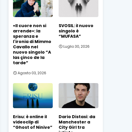
«Il cuore non si
SVOSIL: il nuovo
arrende»: la
singolo è
speranza e
“MUFASA”
l'ironia di Mimmo
Cavallo nel
Luglio 30, 2026
nuovo singolo “A
las çinco de la
tarde”
Agosto 03, 2026
Erisu: è online il
Dario Distasi: da
videoclip di
Manchester a
“Ghost of Ninive”
City Girl tra