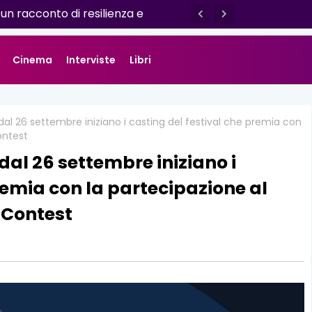
 un racconto di resilienza e
 da Luisa D'Amico
Cinema
Interviste
Libri
al 26 settembre iniziano i casting del festival che premia con
ontest
al 26 settembre iniziano i
remia con la partecipazione al
 Contest