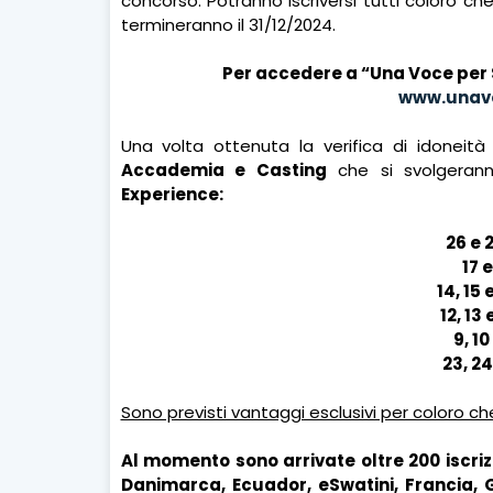
concorso. Potranno iscriversi tutti coloro che
termineranno il 31/12/2024.
Per accedere a “Una Voce per S
www.unav
Una volta ottenuta la verifica di idoneità 
Accademia e Casting
che si svolgeran
Experience:
26 e 
17 
14, 15
12, 13
9, 1
23, 2
Sono previsti vantaggi esclusivi per coloro che 
Al momento sono arrivate oltre 200 iscrizi
Danimarca, Ecuador, eSwatini, Francia, G