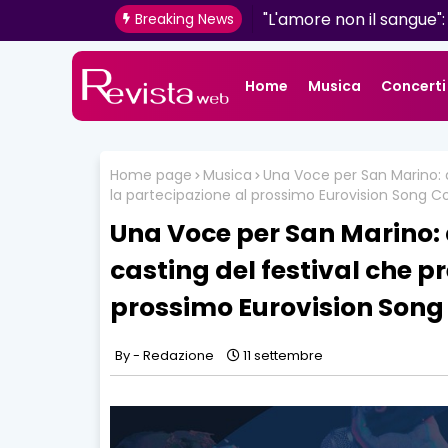
"L'amore non il sangue":
Breaking News
determinazione firmato
Home
Musica
Concerti
Home page
Musica
Una Voce per San Marino: d
la partecipazione al prossimo Eurovision Song C
Una Voce per San Marino: d
casting del festival che p
prossimo Eurovision Song
Redazione
11 settembre