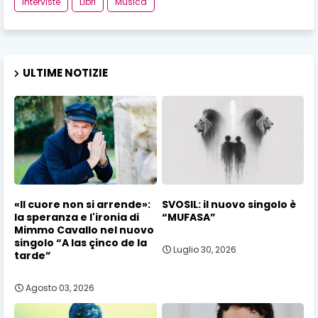
Interviste
Libri
Musica
ULTIME NOTIZIE
«Il cuore non si arrende»:
SVOSIL: il nuovo singolo è
la speranza e l'ironia di
“MUFASA”
Mimmo Cavallo nel nuovo
singolo “A las çinco de la
Luglio 30, 2026
tarde”
Agosto 03, 2026