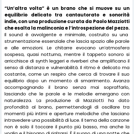
“Un’altra volta” è un brano che si muove su un
equilibrio delicato tra cantautorato e sonorità
indie, con una produzione curata da Paolo Mazziotti
che esalta la malinconia e l’introspezione del pezzo.
Il sound è avvolgente e minimale, costruito su una
strumentazione essenziale che lascia spazio alle parole
e alle emozioni. Le chitarre evocano un’atmosfera
sospesa, quasi notturna, mentre il tappeto sonoro si
arricchisce di synth leggeri e riverberi che amplificano il
senso di distanza e vulnerabilità. Il ritmo è delicato ma
costante, come un respiro che cerca di trovare il suo
equilibrio dopo un momento di smarrimento. Avanza
accompagnando il brano senza mai sopraffarlo,
lasciando che le parole e le melodie emergano con
naturalezza. La produzione di Mazziotti ha dato
profondità al brano, permettendogli di oscillare tra
momenti più intimi e aperture melodiche che lasciano
intravedere una possibilità di luce. Il tema della canzone
non è solo il toccare il punto più basso, ma anche la
voglia e il bisogno di rialzarsi. È il suono di una notte che