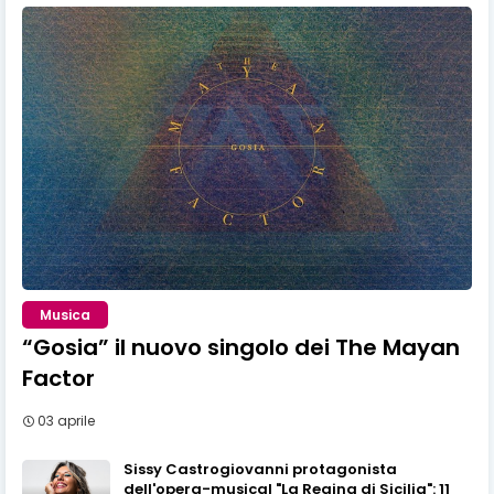
Musica
“Gosia” il nuovo singolo dei The Mayan
Factor
03 aprile
Sissy Castrogiovanni protagonista
dell'opera-musical "La Regina di Sicilia": 11