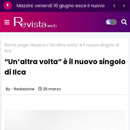
Mazzini: venerdì 16 giugno esce il nuovo
singolo “Se ti va”
Home page
Musica
“Un’altra volta” è il nuovo singolo di
Ilca
“Un’altra volta” è il nuovo singolo
di Ilca
Redazione
25 marzo