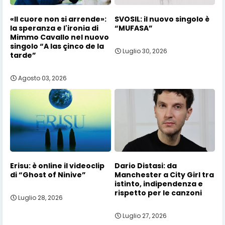
«Il cuore non si arrende»:
SVOSIL: il nuovo singolo è
la speranza e l'ironia di
“MUFASA”
Mimmo Cavallo nel nuovo
singolo “A las çinco de la
Luglio 30, 2026
tarde”
Agosto 03, 2026
Erisu: è online il videoclip
Dario Distasi: da
di “Ghost of Ninive”
Manchester a City Girl tra
istinto, indipendenza e
rispetto per le canzoni
Luglio 28, 2026
Luglio 27, 2026