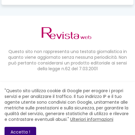
Questo sito non rappresenta una testata giornalistica in
quanto viene aggiornato senza nessuna periodicità. Non
può pertanto considerarsi un prodotto editoriale ai sensi
della legge n.62 del 7.03.2001
CONDIVIDI SU:
"Questo sito utilizza cookie di Google per erogare i propri
servizi e per analizzare il traffico. Il tuo indirizzo IP e il tuo
agente utente sono condivisi con Google, unitamente alle
metriche sulle prestazioni e sulla sicurezza, per garantire la
qualità del servizio, generare statistiche di utilizzo e rilevare
e contrastare eventuali abusi."
Ulteriori informazioni
Home
Chi siamo
Contatti
Privacy Policy
RevistaWeb © 2021. All Right Reserved
Accetta !