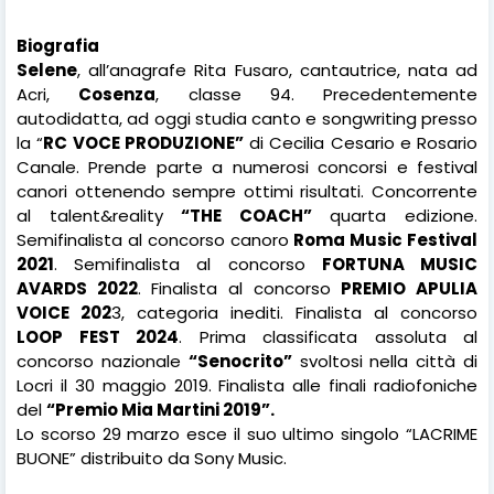
Biografia
Selene
, all’anagrafe Rita Fusaro, cantautrice, nata ad
Acri,
Cosenza
, classe 94. Precedentemente
autodidatta, ad oggi studia canto e songwriting presso
la “
RC VOCE PRODUZIONE”
di Cecilia Cesario e Rosario
Canale. Prende parte a numerosi concorsi e festival
canori ottenendo sempre ottimi risultati. Concorrente
al talent&reality
“THE COACH”
quarta edizione.
Semifinalista al concorso canoro
Roma Music Festival
2021
. Semifinalista al concorso
FORTUNA MUSIC
AVARDS 2022
. Finalista al concorso
PREMIO APULIA
VOICE 202
3, categoria inediti. Finalista al concorso
LOOP FEST 2024
. Prima classificata assoluta al
concorso nazionale
“Senocrito”
svoltosi nella città di
Locri il 30 maggio 2019. Finalista alle finali radiofoniche
del
“Premio Mia Martini 2019”.
Lo scorso 29 marzo esce il suo ultimo singolo “LACRIME
BUONE” distribuito da Sony Music.