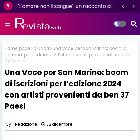
"L'amore non il sangue": un racconto di
resilienza e determinazione firmato da
Luisa D'Amico
Home page
Musica
Una Voce per San Marino: boom di
iscrizioni per l’edizione 2024 con artisti provenienti da ben
37 Paesi
Una Voce per San Marino: boom
di iscrizioni per l’edizione 2024
con artisti provenienti da ben 37
Paesi
Redazione
02 dicembre