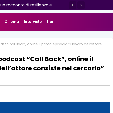
rano che racconta l’amore
: un racconto di resilienza e
o da Luisa D'Amico
Cinema
Interviste
Libri
st “Call Back”, online il primo episodio “Il lavoro dell’attore
podcast “Call Back”, online il
ell’attore consiste nel cercarlo”