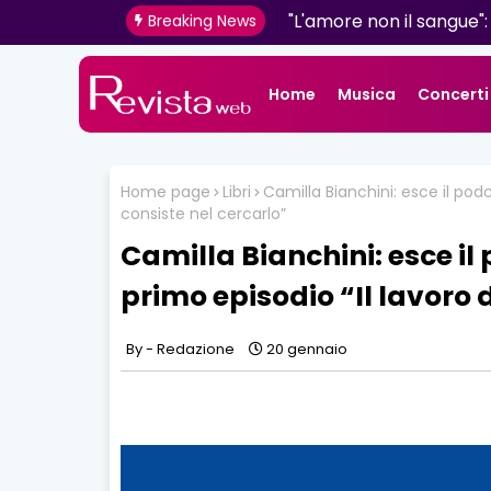
“Mirame” di MDC: un b
"L'amore non il sangue"
Breaking News
imperfetto
determinazione firmat
Home
Musica
Concerti
Home page
Libri
Camilla Bianchini: esce il podca
consiste nel cercarlo”
Camilla Bianchini: esce il 
primo episodio “Il lavoro d
Redazione
20 gennaio