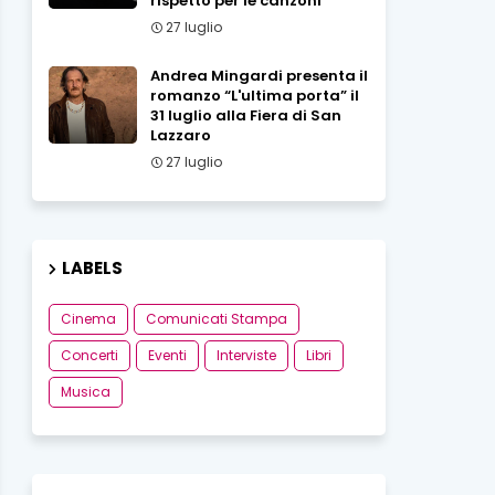
rispetto per le canzoni
27 luglio
Andrea Mingardi presenta il
romanzo “L'ultima porta” il
31 luglio alla Fiera di San
Lazzaro
27 luglio
LABELS
Cinema
Comunicati Stampa
Concerti
Eventi
Interviste
Libri
Musica