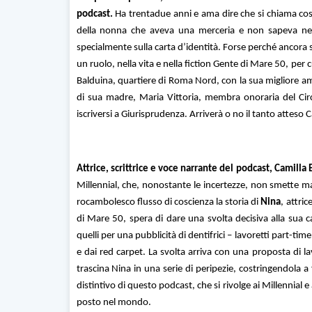
podcast.
Ha trentadue anni e ama dire che si chiama così
della nonna che aveva una merceria e non sapeva nemm
specialmente sulla carta d’identità. Forse perché ancora s
un ruolo, nella vita e nella fiction Gente di Mare 50, pe
Balduina, quartiere di Roma Nord, con la sua migliore am
di sua madre, Maria Vittoria, membra onoraria del Circ
iscriversi a Giurisprudenza. Arriverà o no il tanto atteso C
Attrice, scrittrice e voce narrante del podcast, Camilla
Millennial, che, nonostante le incertezze, non smette ma
rocambolesco flusso di coscienza la storia di
Nina
, attri
di Mare 50, spera di dare una svolta decisiva alla sua c
quelli per una pubblicità di dentifrici – lavoretti part-tim
e dai red carpet. La svolta arriva con una proposta di l
trascina Nina in una serie di peripezie, costringendola a f
distintivo di questo podcast, che si rivolge ai Millennial e 
posto nel mondo.