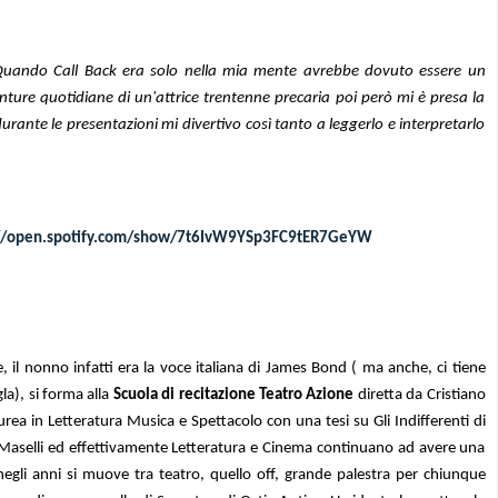
Quando Call Back era solo nella mia mente avrebbe dovuto essere un
ure quotidiane di un'attrice trentenne precaria poi però mi è presa la
ante le presentazioni mi divertivo così tanto a leggerlo e interpretarlo
://open.spotify.com/show/7t6IvW9YSp3FC9tER7GeYW
il nonno infatti era la voce italiana di James Bond ( ma anche, ci tiene
gla), si forma alla
Scuola di recitazione Teatro Azione
diretta da Cristiano
ea in Letteratura Musica e Spettacolo con una tesi su Gli Indifferenti di
o Maselli ed effettivamente Letteratura e Cinema continuano ad avere una
egli anni si muove tra teatro, quello off, grande palestra per chiunque