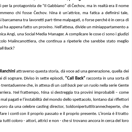
 per la protagonista de “Il Gabbiano” di Čechov, ma in realtà era il nome
eno chi fosse Čechov. Nina è un’attrice, ma fatica a definirsi tale,
i barcamena tra lavoretti part-time malpagati, o forse perché è in cerca di
r cui ha appena fatto un provino. Nell’attesa, divide un miniappartamento a
ica Angi, una Social Media Manager. A complicare le cose ci sono i giudizi
olo Maiincanottiera, che continua a ripeterle che sarebbe stato meglio
all Back?
 Bianchini
attraverso questa storia, dà voce ad una generazione, quella dei
i di sognare. Diviso in sette episodi,
“Call Back”
racconta in una sorta di
ce trentaduenne che, in attesa di un
call back
per un ruolo nella serie Gente
arriera. Nel frattempo, Nina si destreggia tra provini improbabili – come
e mal pagati e l’instabilità del mondo dello spettacolo, lontano dai riflettori
avoro da una celebre casting director, Soldonipertuttitrannecheperte, che
are i conti con il proprio passato e il proprio presente. L’ironia è il tratto
a tutti coloro - attori, attrici e non - che si trovano ancora in cerca del loro