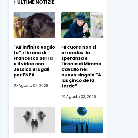
ULTIME NOTIZIE
"All'infinito voglio
«Il cuore non si
te": il brano di
arrende»: la
Francesco Serra
speranza e
e il video con
l'ironia di Mimmo
Jessica Brugali
Cavallo nel
per ENPA
nuovo singolo “A
las çinco de la
tarde”
Agosto 07, 2026
Agosto 03, 2026