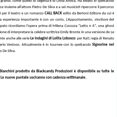
ù grandi, come quello di Segesta e di Ostia Antica. Ha ideato lo spettacolo
e insieme all’attore Pietro De Silva e a sei musicisti ripercorre il percorso
i per il teatro e un romanzo
CALL BACK
edito da Bertoni Editore da cui è
ima esperienza importante è con un corto, L’Appuntamento, vincitore del
cipato ricordiamo l’opera prima di Milena Cocozza “Letto n 6”, una ghost
ione di interpretare la celebre scrittrice Emily Bronte in una versione de Le
nte anche alle serie
Le indagini di Lolita Lobosco
per Rai1 regia di Renato
lerio Vestoso. Attualmente è in tournee con lo spettacolo
Signorine nel
o De Silva.
 Bianchini prodotto da Blackcandy Produzioni è disponibile su tutte le
. Le nuove puntate usciranno con cadenza settimanale.