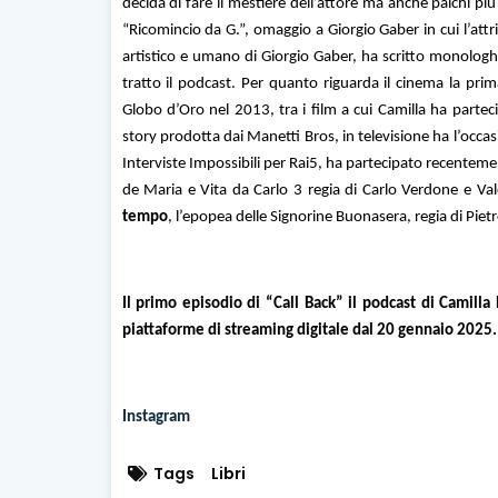
decida di fare il mestiere dell’attore ma anche palchi pi
“Ricomincio da G.”, omaggio a Giorgio Gaber in cui l’attric
artistico e umano di Giorgio Gaber, ha scritto monologh
tratto il podcast. Per quanto riguarda il cinema la pr
Globo d’Oro nel 2013, tra i film a cui Camilla ha parte
story prodotta dai Manetti Bros, in televisione ha l’occas
Interviste Impossibili per Rai5, ha partecipato recenteme
de Maria e Vita da Carlo 3 regia di Carlo Verdone e Va
tempo
, l’epopea delle Signorine Buonasera, regia di Pietr
Il primo episodio di “Call Back” il podcast di Camilla
piattaforme di streaming digitale dal 20 gennaio 2025
Instagram
Tags
Libri