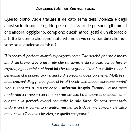
Zoe siamo tutti noi, Zoe non è sola.
Questo brano vuole trattare il delicato tema della violenza e degli
abusi sulle donne. Un grido per sensibilizzare le persone, gli uomini
che ancora, oggigiorno, compiono questi atroci gesti e un abbraccio
a tutte le donne che sono state vittime di violenza per dire che non
sono sole, qualcosa cambierà.
“
Ho scelto di portare avanti un progetto come Zoe perché per me è molto
più di un brano. Zoe è un grido che da uomo e da ragazzo voglio fare ai
ragazzi, agli uomini e ai bambini che mi seguono. Non è possibile e non è
pensabile che ancora oggi si senta di episodi di questo genere. Molti testi
delle canzoni di oggi sono pieni di insulti rivolti alle donne, sarà una moda?
Non si scherza su queste cose
-
afferma Angelo Famao
-
a me della
moda non interessa niente, sono me stesso, ho a cuore una causa come
questa e la porterò avanti con tutte le mie forze. Se sarà necessario
andare contro corrente ci andrò, ma nei testi delle mie canzoni c’è tutto
me stesso, c’è quello che vivo, c’è quello che provo
.”
Guarda il video