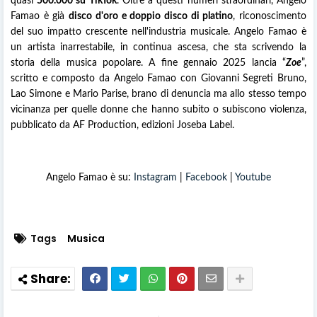
quasi
500.000 su TikTok
. Oltre a questi numeri straordinari, Angelo
Famao è già
disco d'oro e doppio disco di platino
, riconoscimento
del suo impatto crescente nell'industria musicale. Angelo Famao è
un artista inarrestabile, in continua ascesa, che sta scrivendo la
storia della musica popolare. A fine gennaio 2025 lancia “
Zoe
”,
scritto e composto da Angelo Famao con Giovanni Segreti Bruno,
Lao Simone e Mario Parise, brano di denuncia ma allo stesso tempo
vicinanza per quelle donne che hanno subito o subiscono violenza,
pubblicato da AF Production, edizioni Joseba Label.
Angelo Famao è su:
Instagram
|
Facebook
|
Youtube
Tags
Musica