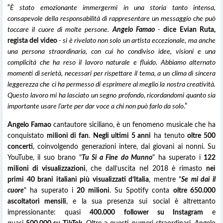
“
È stato emozionante immergermi in una storia tanto intensa,
consapevole della responsabilità di rappresentare un messaggio che può
toccare il cuore di molte persone.
Angelo Famao
-
dice Evian Ruta,
regista
del video
- si è rivelato non solo un artista eccezionale, ma anche
una persona straordinaria, con cui ho condiviso idee, visioni e una
complicità che ha reso il lavoro naturale e fluido. Abbiamo alternato
momenti di serietà, necessari per rispettare il tema, a un clima di sincera
leggerezza che ci ha permesso di esprimere al meglio la nostra creatività.
Questo lavoro mi ha lasciato un segno profondo, ricordandomi quanto sia
importante usare l’arte per dar voce a chi non può farlo da solo
.”
Angelo Famao
cantautore siciliano, è un fenomeno musicale che ha
conquistato
milioni di fan
.
Negli ultimi 5 anni
ha tenuto
oltre 500
concerti
, coinvolgendo generazioni intere, dai giovani ai nonni. Su
YouTube, il suo brano "
Tu Si a Fine do Munno
" ha superato i
122
milioni di visualizzazioni
, che dall’uscita nel 2018 è rimasto
nei
primi 40 brani italiani più visualizzati d’Italia
, mentre "
Se mi dai il
cuore
" ha superato i
20 milioni
. Su Spotify conta
oltre 650.000
ascoltatori mensili
, e la sua presenza sui social è altrettanto
impressionante: quasi
400.000 follower su Instagram
e