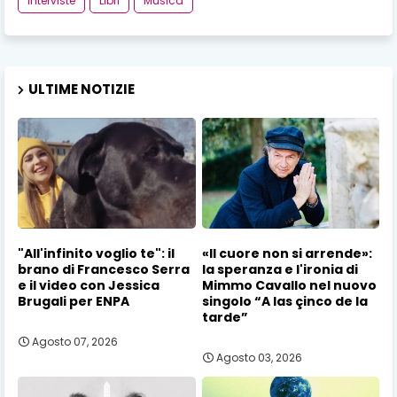
Interviste
Libri
Musica
ULTIME NOTIZIE
"All'infinito voglio te": il
«Il cuore non si arrende»:
brano di Francesco Serra
la speranza e l'ironia di
e il video con Jessica
Mimmo Cavallo nel nuovo
Brugali per ENPA
singolo “A las çinco de la
tarde”
Agosto 07, 2026
Agosto 03, 2026