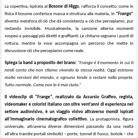
La copertina, ispirata al
Bosone di Higgs
, rafforza il concetto: come in
fisica il bosone conferisce massa e struttura alla materia, in
“Frange”
diventa metafora di ciò che dà consistenza a ciò che percepiamo, pur
restando invisibile. Musicalmente, la canzone alterna momenti
sospesi a passaggi più diretti e graffianti. Le chitarre segnano i punti di
rottura, mentre la voce accompagna un percorso che mette in
discussione ciò che percepiamo come reale.
Spiega la band a proposito del brano:
“Frange è il momento in cui ti
rendi conto che non stiamo vivendo la stessa realtà. Oggi esistono
molte versioni del mondo, e ognuno tende a restare nella propria.
Tutto normale. Come non lo è mai stato.”
Il videoclip di “Frange”, realizzato da Accursio Graffeo, regista,
videomaker e colorist italiano con oltre vent’anni di esperienza nel
settore audiovisivo, è un viaggio visivo attraverso mondi ispirati
all’immaginario cinematografico collettivo.
La protagonista, figura
universale, attraversa diverse dimensioni passando da una realtà
all’altra tramite portali simbolici – porte, tunnel di fuoco, botole – che