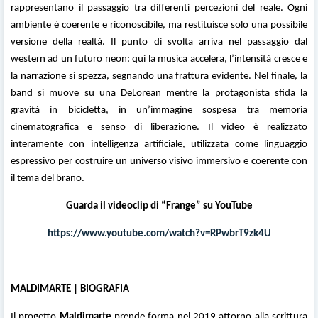
rappresentano il passaggio tra differenti percezioni del reale. Ogni
ambiente è coerente e riconoscibile, ma restituisce solo una possibile
versione della realtà. Il punto di svolta arriva nel passaggio dal
western ad un futuro neon: qui la musica accelera, l’intensità cresce e
la narrazione si spezza, segnando una frattura evidente. Nel finale, la
band si muove su una DeLorean mentre la protagonista sfida la
gravità in bicicletta, in un’immagine sospesa tra memoria
cinematografica e senso di liberazione. Il video è realizzato
interamente con intelligenza artificiale, utilizzata come linguaggio
espressivo per costruire un universo visivo immersivo e coerente con
il tema del brano.
Guarda il videoclip di “Frange” su YouTube
https://www.youtube.com/watch?v=RPwbrT9zk4U
MALDIMARTE | BIOGRAFIA
Il progetto
Maldimarte
prende forma nel 2019 attorno alla scrittura