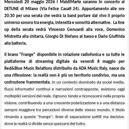
Mercoledì 20 maggio 2026 i MaldiMarte saranno in concerto al
DETUNE di Milano (Via Felice Casati 24). Appuntamento alle ore
20:30 per una serata che vedrà la band portare dal vivo il proprio
universo sonoro tra energia, intensità e sonorità alternative.
La line
up della serata vedrà Vincenzo Genuardi alla voce, Domenico
Mistretta alla chitarra, Giorgio Di Stefano al basso e Dario Giuffrida
alla batteria.
Il brano “Frange” disponibile in rotazione radiofonica e su tutte le
piattaforme di streaming digitale da venerdì 8 maggio per
Red&Blue Music Relations distribuito da ADA Music Italy, nasce da
una riflessione: la realtà non è più un territorio condiviso, ma una
costruzione frammentata.
In un contesto dominato da social media,
flussi informativi continui e narrazioni contrapposte, esistono oggi
molteplici versioni del reale. Ognuno tende a riconoscersi nella propria
visione, contribuendo a una crescente polarizzazione e a una distanza
sempre maggiore tra percezioni diverse dello stesso mondo. Il titolo
rimanda a queste
“frange”
: linee di separazione sottili ma decisive,
dove la realtà si divide senza spezzarsi del tutto.