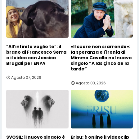
"All'infinito voglio te": il
«Il cuore non si arrende»:
brano di Francesco Serra
la speranza e l'ironia di
e il video con Jessica
Mimmo Cavallo nel nuovo
Brugali per ENPA
singolo “A las çinco de la
tarde”
Agosto 07, 2026
Agosto 03, 2026
SVOSIL: il nuovo singolo è
Erisu: è online il videoclip